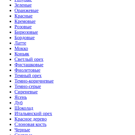
Зеленые
Оранжевые
Красные
Кремовые
Розовые
Бирюзовые
Бордовые
Латте
Мокко
Коньяк
Светлый орех
Фисташковые
Фиолетовые
Темный орех
Темно-коричневые
Темно-серые
Сиреневые
Ясень
Дуб
Шоколад
Итальянский орех
Красное дерево
Слоновая кость
Черные