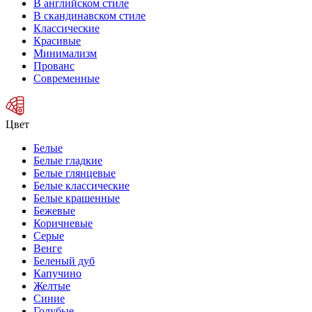
В английском стиле
В скандинавском стиле
Классические
Красивые
Минимализм
Прованс
Современные
Цвет
Белые
Белые гладкие
Белые глянцевые
Белые классические
Белые крашенные
Бежевые
Коричневые
Серые
Венге
Беленый дуб
Капучино
Желтые
Синие
Голубые