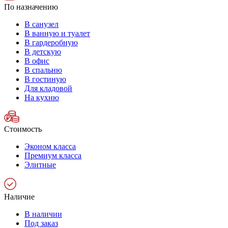
По назначению
В санузел
В ванную и туалет
В гардеробную
В детскую
В офис
В спальню
В гостиную
Для кладовой
На кухню
Стоимость
Эконом класса
Премиум класса
Элитные
Наличие
В наличии
Под заказ