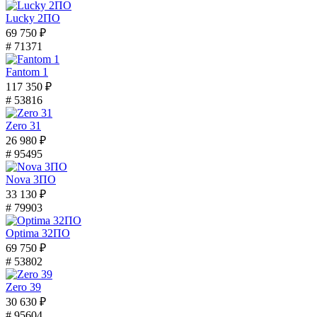
Lucky 2ПО
69 750 ₽
# 71371
Fantom 1
117 350 ₽
# 53816
Zero 31
26 980 ₽
# 95495
Nova 3ПО
33 130 ₽
# 79903
Optima 32ПО
69 750 ₽
# 53802
Zero 39
30 630 ₽
# 95604