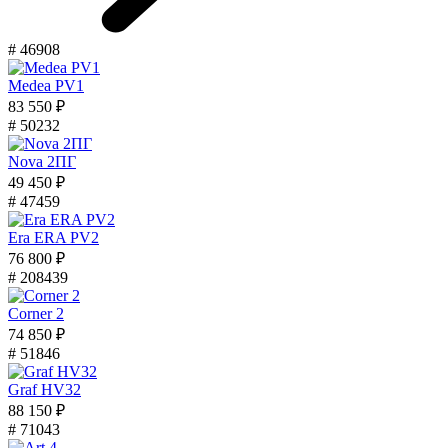
# 46908
Medea PV1
83 550 ₽
# 50232
Nova 2ПГ
49 450 ₽
# 47459
Era ERA PV2
76 800 ₽
# 208439
Corner 2
74 850 ₽
# 51846
Graf HV32
88 150 ₽
# 71043