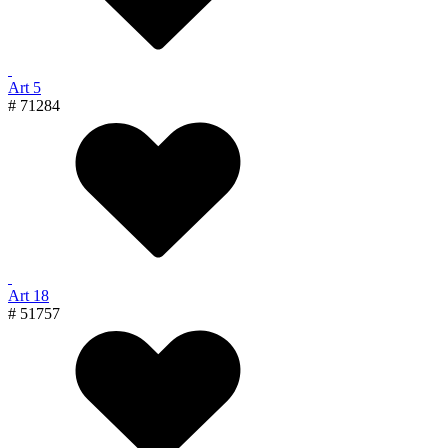
Art 5
# 71284
Art 18
# 51757