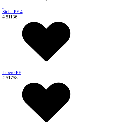
Stella PF 4
# 51136
Libero PF
# 51758