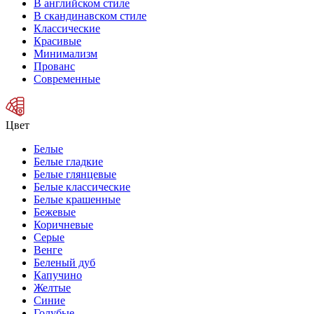
В английском стиле
В скандинавском стиле
Классические
Красивые
Минимализм
Прованс
Современные
Цвет
Белые
Белые гладкие
Белые глянцевые
Белые классические
Белые крашенные
Бежевые
Коричневые
Серые
Венге
Беленый дуб
Капучино
Желтые
Синие
Голубые