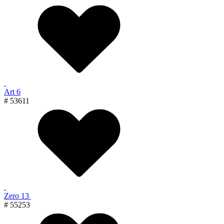
Art 6
# 53611
Zero 13
# 55253