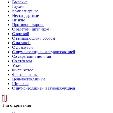
Высокие
Глухие
Компланарные
Нестандартные
Низкие
Противопожарное
С багетом (штапиком)
С врезкой
С выпадающим порогом
С патиной
С фрамугой
С шумоизоляцией и звукоизоляцией
Со скрытыми петлями
Со стеклом
Узкие
Филенчатое
Фрезерованные
Цельностеклянные
Широкие
С шумоизоляцией и звукоизоляцией
Тип открывания