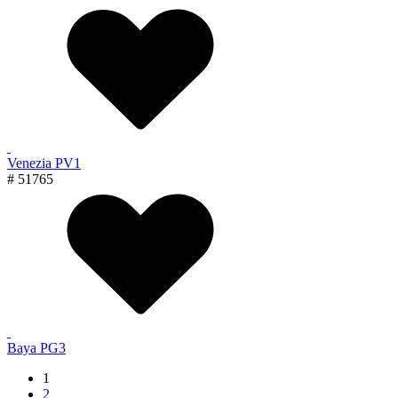
Venezia PV1
# 51765
Baya PG3
1
2