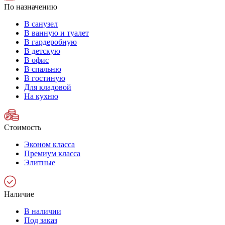
По назначению
В санузел
В ванную и туалет
В гардеробную
В детскую
В офис
В спальню
В гостиную
Для кладовой
На кухню
Стоимость
Эконом класса
Премиум класса
Элитные
Наличие
В наличии
Под заказ