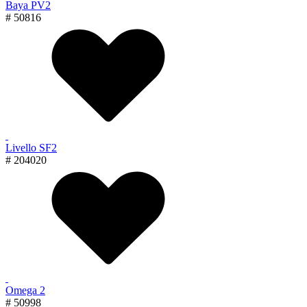
Baya PV2
# 50816
Livello SF2
# 204020
Omega 2
# 50998