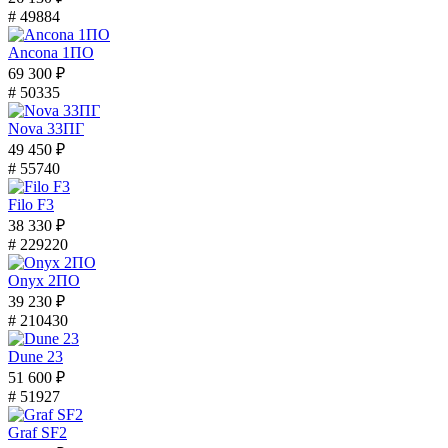
# 49884
Ancona 1ПО
69 300 ₽
# 50335
Nova 33ПГ
49 450 ₽
# 55740
Filo F3
38 330 ₽
# 229220
Onyx 2ПО
39 230 ₽
# 210430
Dune 23
51 600 ₽
# 51927
Graf SF2