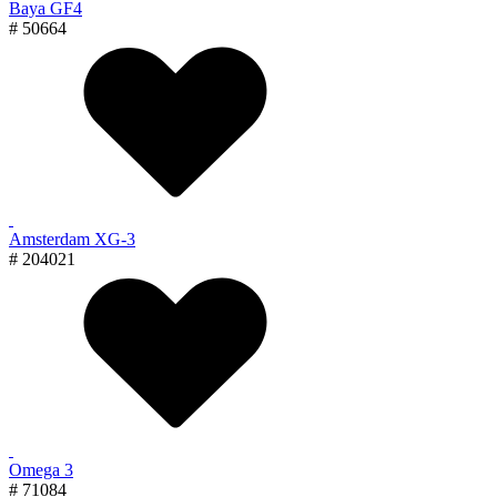
Baya GF4
# 50664
Amsterdam XG-3
# 204021
Omega 3
# 71084