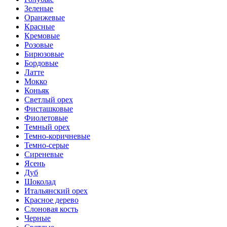
Зеленые
Оранжевые
Красные
Кремовые
Розовые
Бирюзовые
Бордовые
Латте
Мокко
Коньяк
Светлый орех
Фисташковые
Фиолетовые
Темный орех
Темно-коричневые
Темно-серые
Сиреневые
Ясень
Дуб
Шоколад
Итальянский орех
Красное дерево
Слоновая кость
Черные