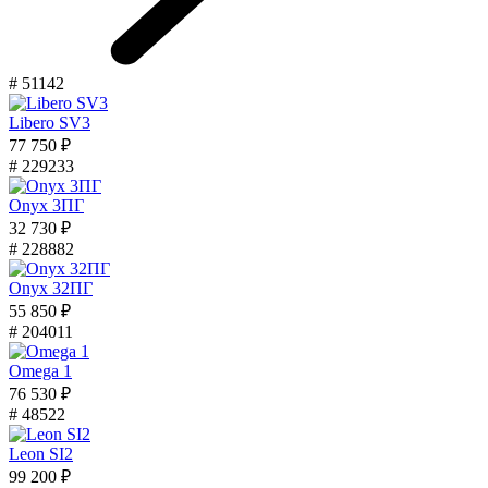
# 51142
Libero SV3
77 750 ₽
# 229233
Onyx 3ПГ
32 730 ₽
# 228882
Onyx 32ПГ
55 850 ₽
# 204011
Omega 1
76 530 ₽
# 48522
Leon SI2
99 200 ₽