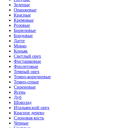
Зеленые
Оранжевые
Красные
Кремовые
Розовые
Бирюзовые
Бордовые
Латте
Мокко
Коньяк
Светлый орех
Фисташковые
Фиолетовые
Темный орех
Темно-коричневые
Темно-серые
Сиреневые
Ясень
Дуб
Шоколад
Итальянский орех
Красное дерево
Слоновая кость
Черные