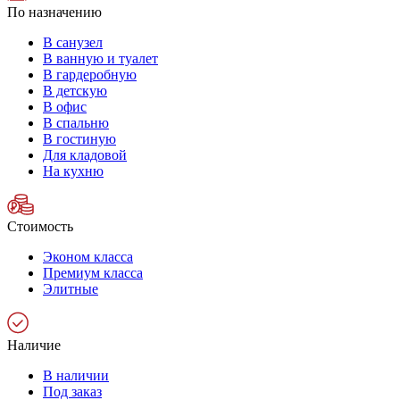
По назначению
В санузел
В ванную и туалет
В гардеробную
В детскую
В офис
В спальню
В гостиную
Для кладовой
На кухню
Стоимость
Эконом класса
Премиум класса
Элитные
Наличие
В наличии
Под заказ