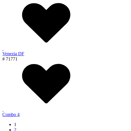
Venezia DF
# 71771
Combo 4
1
2