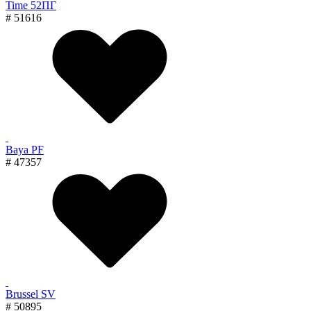
Time 52ПГ
# 51616
Baya PF
# 47357
Brussel SV
# 50895