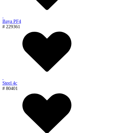
Baya PF4
# 229361
Steel 4с
# 80401