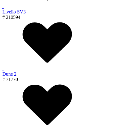
Livello SV3
# 210594
Dune 2
# 71770