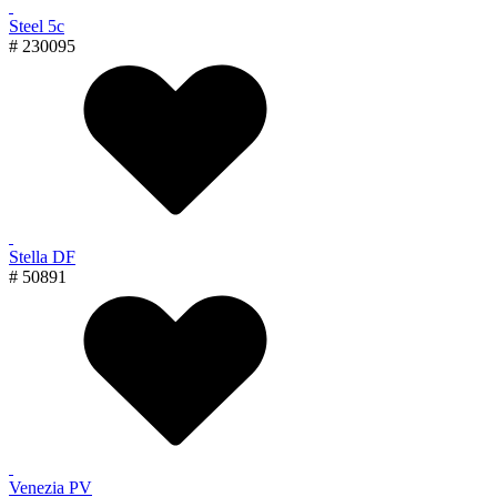
Steel 5с
# 230095
Stella DF
# 50891
Venezia PV