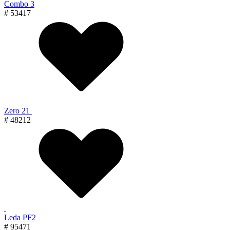
Combo 3
# 53417
Zero 21
# 48212
Leda PF2
# 95471