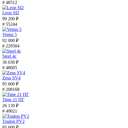
# 48512
Leon SI2
99 200 ₽
# 55244
Venus 5
92 000 ₽
# 229504
Steel 4с
36 630 ₽
# 48605
Zeus SV4
95 600 ₽
# 208168
Time 21 ПГ
26 130 ₽
# 49021
Toulon PV2
95 600 ₽