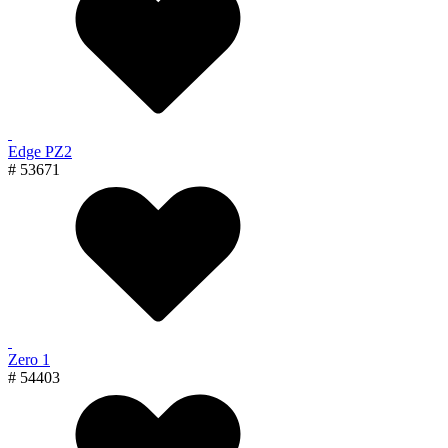
Edge PZ2
# 53671
Zero 1
# 54403