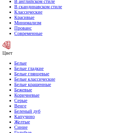
В английском стиле
В скандинавском стиле
Классические
Красивые
Минимализм
Прованс
Современные
Цвет
Белые
Белые гладкие
Белые глянцевые
Белые классические
Белые крашенные
Бежевые
Коричневые
Серые
Венге
Беленый дуб
Капучино
Желтые
Синие
Голубые