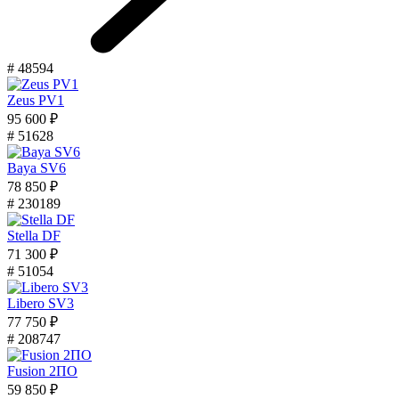
# 48594
Zeus PV1
95 600 ₽
# 51628
Baya SV6
78 850 ₽
# 230189
Stella DF
71 300 ₽
# 51054
Libero SV3
77 750 ₽
# 208747
Fusion 2ПО
59 850 ₽