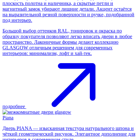
плоскость полотна и наличника, а скрытые петли и
магнитный замок убирают лишние детали. Акцент остаётся
на выразительной резной поверхности и ручке, подобранной
под интерьер.
Большой выбор оттенков RAL, тонировок и окраска по
образцу покупателя позволяют легко вписать двери в любое
пространство. Лаконичные формы делают коллекцию
GLASGOW отличным решением для современных
интерьеров: минимализм, лофт и хай-тек.
подробнее
Piana
Дверь PIANA — изысканная текстура натурального шпона и
чёткий геометрический рисунок. Элегантное дополнение для
интерьеров в современном стиле.