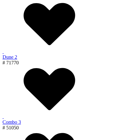
Dune 2
# 71770
Combo 3
# 51050