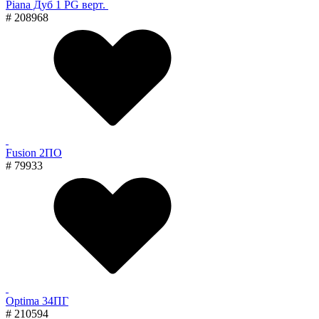
Piana Дуб 1 PG верт.
# 208968
Fusion 2ПО
# 79933
Optima 34ПГ
# 210594