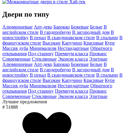
Двери по типу
Алюминиевые
Арт-деко
Барокко
Бежевые
Белые
В
английском стиле
В гардеробную
В загородный дом
В
новостройку
В пенал
В скандинавском стиле
В спальню
В
французском стиле
Высокие
Капучино
Красивые
Купе
Массив дуба
Минимализм
Нестандартные
Обратного
открывания
Под старину
Премиум класса
Прованс
Современные
Стеклянные
Эконом класса
Элитные
Алюминиевые
Арт-деко
Барокко
Бежевые
Белые
В
английском стиле
В гардеробную
В загородный дом
В
новостройку
В пенал
В скандинавском стиле
В спальню
В
французском стиле
Высокие
Капучино
Красивые
Купе
Массив дуба
Минимализм
Нестандартные
Обратного
открывания
Под старину
Премиум класса
Прованс
Современные
Стеклянные
Эконом класса
Элитные
Лучшие предложения
# 51888