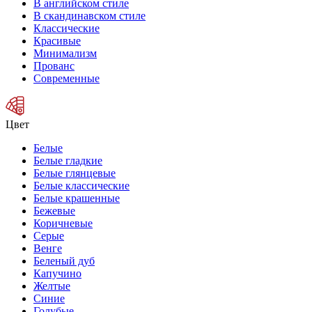
В английском стиле
В скандинавском стиле
Классические
Красивые
Минимализм
Прованс
Современные
Цвет
Белые
Белые гладкие
Белые глянцевые
Белые классические
Белые крашенные
Бежевые
Коричневые
Серые
Венге
Беленый дуб
Капучино
Желтые
Синие
Голубые