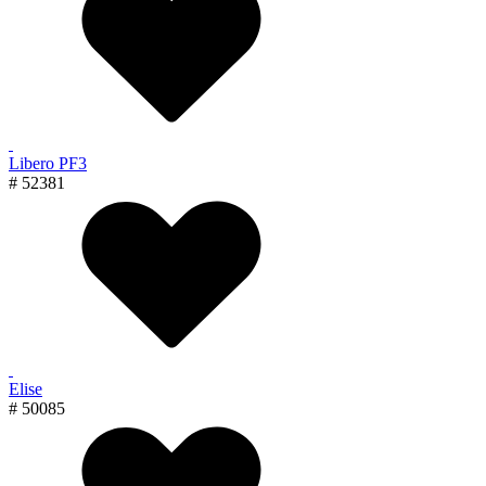
Libero PF3
# 52381
Elise
# 50085