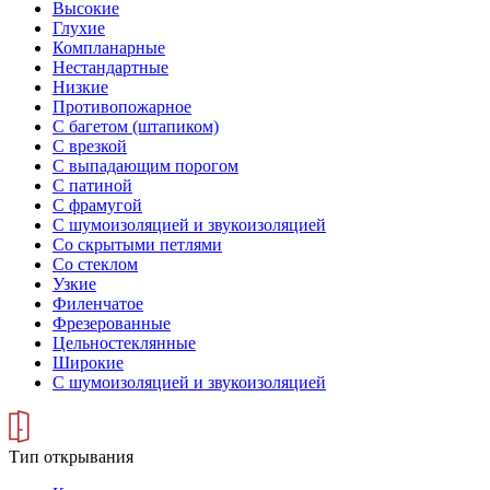
Высокие
Глухие
Компланарные
Нестандартные
Низкие
Противопожарное
С багетом (штапиком)
С врезкой
С выпадающим порогом
С патиной
С фрамугой
С шумоизоляцией и звукоизоляцией
Со скрытыми петлями
Со стеклом
Узкие
Филенчатое
Фрезерованные
Цельностеклянные
Широкие
С шумоизоляцией и звукоизоляцией
Тип открывания