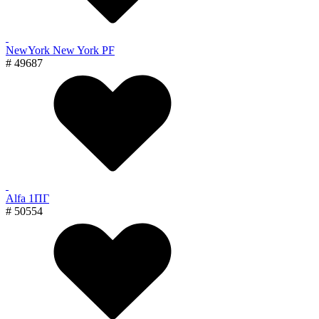
NewYork New York PF
# 49687
Alfa 1ПГ
# 50554