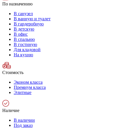
По назначению
В санузел
В ванную и туалет
В гардеробную
В детскую
В офис
В спальню
В гостиную
Для кладовой
На кухню
Стоимость
Эконом класса
Премиум класса
Элитные
Наличие
В наличии
Под заказ