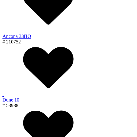
Ancona 33ПО
# 210752
Dune 10
# 53988