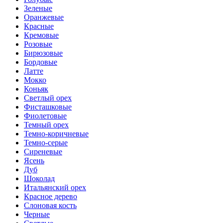
Зеленые
Оранжевые
Красные
Кремовые
Розовые
Бирюзовые
Бордовые
Латте
Мокко
Коньяк
Светлый орех
Фисташковые
Фиолетовые
Темный орех
Темно-коричневые
Темно-серые
Сиреневые
Ясень
Дуб
Шоколад
Итальянский орех
Красное дерево
Слоновая кость
Черные