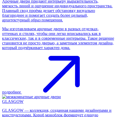
Арочные двери придают интерьеру выразительность,
мягкость линий и ощущение индивидуального пространства.
Плавный свод проёма делает обстановку визуально
благороднее и помогает создать более цельный,
архитектурный образ помещения.
Мы изготавливаем арочные двери в разных отделках,
оттенках и стилях, чтобы они легко вписывались как в
классические, так и в современные интерьеры. Такое решение
становится не просто дверью, а заметным элементом дизайна,
который подчёркивает характер дома.
подробнее
GLASGOW
GLASGOW — коллекция, созданная нашими дизайнерами и
конструкторами. Короб моноблок формирует единую