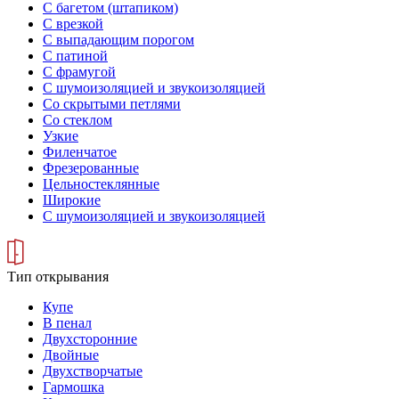
С багетом (штапиком)
С врезкой
С выпадающим порогом
С патиной
С фрамугой
С шумоизоляцией и звукоизоляцией
Со скрытыми петлями
Со стеклом
Узкие
Филенчатое
Фрезерованные
Цельностеклянные
Широкие
С шумоизоляцией и звукоизоляцией
Тип открывания
Купе
В пенал
Двухсторонние
Двойные
Двухстворчатые
Гармошка