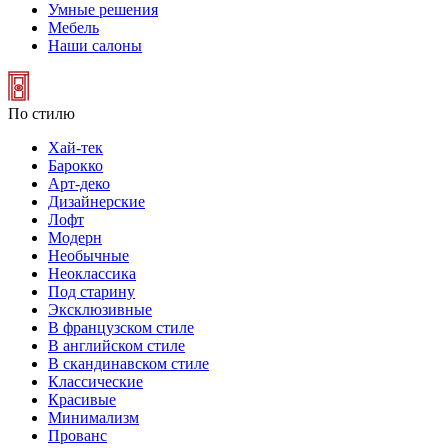
Умные решения
Мебель
Наши салоны
По стилю
Хай-тек
Барокко
Арт-деко
Дизайнерские
Лофт
Модерн
Необычные
Неоклассика
Под старину
Эксклюзивные
В французском стиле
В английском стиле
В скандинавском стиле
Классические
Красивые
Минимализм
Прованс