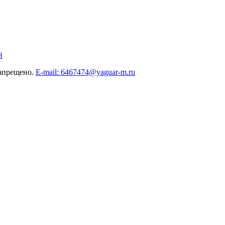
й
запрещено.
E-mail: 6467474@yaguar-m.ru