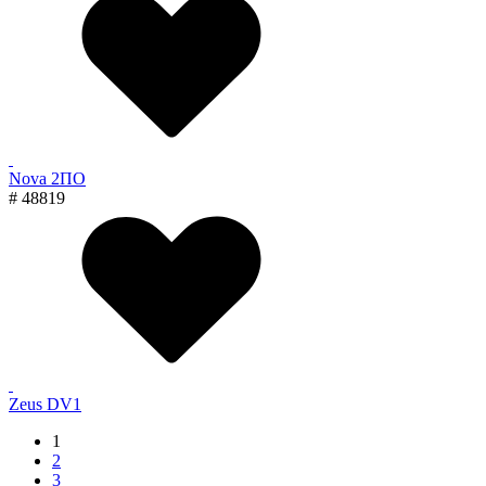
Nova 2ПО
# 48819
Zeus DV1
1
2
3