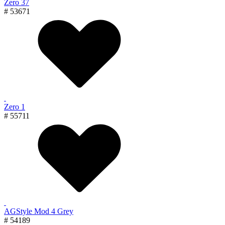
Zero 37
# 53671
Zero 1
# 55711
AGStyle Mod 4 Grey
# 54189