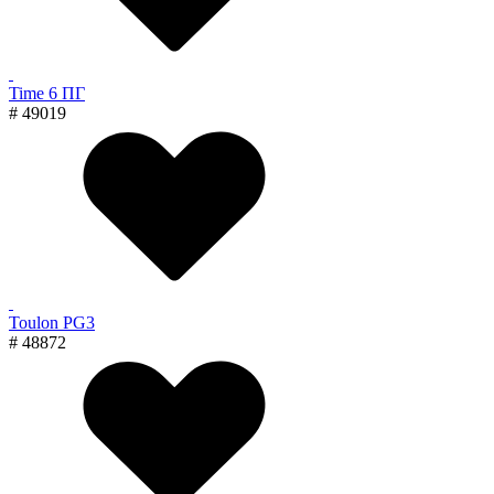
Time 6 ПГ
# 49019
Toulon PG3
# 48872