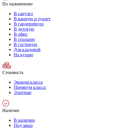
По назначению
В санузел
В ванную и туалет
В гардеробную
В детскую
В офис
В спальню
В гостиную
Для кладовой
На кухню
Стоимость
Эконом класса
Премиум класса
Элитные
Наличие
В наличии
Под заказ