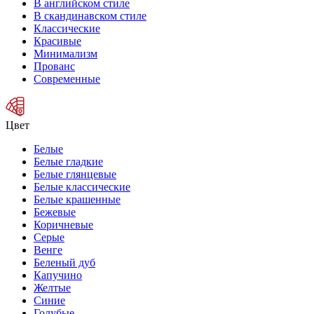
В английском стиле
В скандинавском стиле
Классические
Красивые
Минимализм
Прованс
Современные
Цвет
Белые
Белые гладкие
Белые глянцевые
Белые классические
Белые крашенные
Бежевые
Коричневые
Серые
Венге
Беленый дуб
Капучино
Желтые
Синие
Голубые