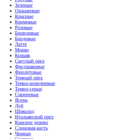
Зеленые
Оранжевые
Красные
Кремовые
Розовые
Бирюзовые
Бордовые
Латте
Мокко
Коньяк
Светлый орех
Фисташковые
Фиолетовые
Темный орех
Темно-коричневые
Темно-серые
Сиреневые
Ясень
Дуб
Шоколад
Итальянский орех
Красное дерево
Слоновая кость
Черные