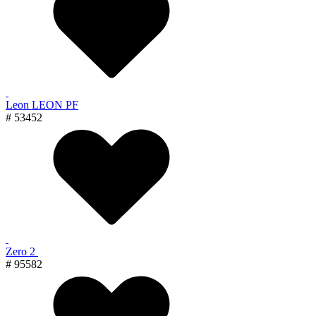
Leon LEON PF
# 53452
Zero 2
# 95582