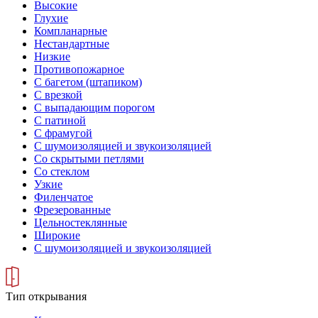
Высокие
Глухие
Компланарные
Нестандартные
Низкие
Противопожарное
С багетом (штапиком)
С врезкой
С выпадающим порогом
С патиной
С фрамугой
С шумоизоляцией и звукоизоляцией
Со скрытыми петлями
Со стеклом
Узкие
Филенчатое
Фрезерованные
Цельностеклянные
Широкие
С шумоизоляцией и звукоизоляцией
Тип открывания