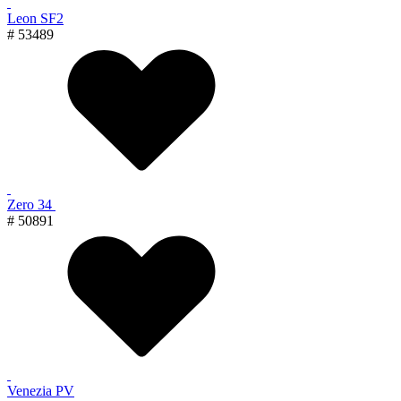
Leon SF2
# 53489
Zero 34
# 50891
Venezia PV