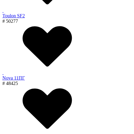
Toulon SF2
# 50277
Nova 11ПГ
# 48425