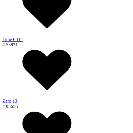
Time 6 ПГ
# 53831
Zero 13
# 95656