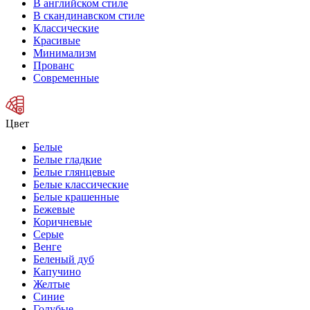
В английском стиле
В скандинавском стиле
Классические
Красивые
Минимализм
Прованс
Современные
Цвет
Белые
Белые гладкие
Белые глянцевые
Белые классические
Белые крашенные
Бежевые
Коричневые
Серые
Венге
Беленый дуб
Капучино
Желтые
Синие
Голубые