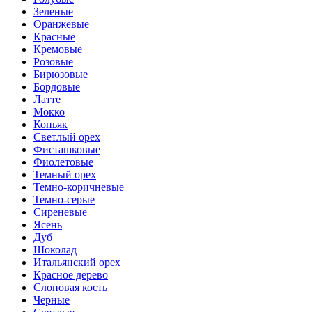
Зеленые
Оранжевые
Красные
Кремовые
Розовые
Бирюзовые
Бордовые
Латте
Мокко
Коньяк
Светлый орех
Фисташковые
Фиолетовые
Темный орех
Темно-коричневые
Темно-серые
Сиреневые
Ясень
Дуб
Шоколад
Итальянский орех
Красное дерево
Слоновая кость
Черные