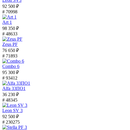
Leon SV3
92 500 ₽
# 70998
Art 1
98 350 ₽
# 48633
Zeus PF
76 650 ₽
# 71893
Combo 6
95 300 ₽
# 93412
Alfa 33ПО1
36 230 ₽
# 48345
Leon SV 3
92 500 ₽
# 230275