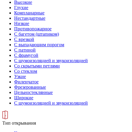
Высокие
Глухие
Компланарные
Нестандартные
Низкие
Противопожарное
С багетом (штапиком)
С врезкой
С выпадающим порогом
С патиной
С фрамугой
С шумоизоляцией и звукоизоляцией
Со скрытыми петлями
Со стеклом
Узкие
Филенчатое
Фрезерованные
Цельностеклянные
Широкие
С шумоизоляцией и звукоизоляцией
Тип открывания