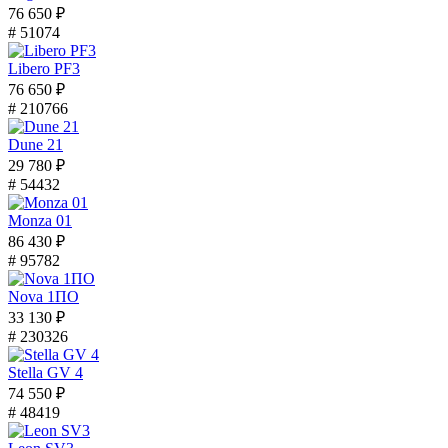
76 650 ₽
# 51074
Libero PF3
76 650 ₽
# 210766
Dune 21
29 780 ₽
# 54432
Monza 01
86 430 ₽
# 95782
Nova 1ПО
33 130 ₽
# 230326
Stella GV 4
74 550 ₽
# 48419