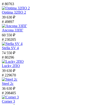
# 80763
Optima 32ПО 2
39 630 ₽
# 49897
Ancona 33ПГ
60 550 ₽
# 230205
Stella SV 4
74 550 ₽
# 80296
Lucky 2ПО
39 630 ₽
# 229670
Steel 2с
36 630 ₽
# 208405
Corner 3