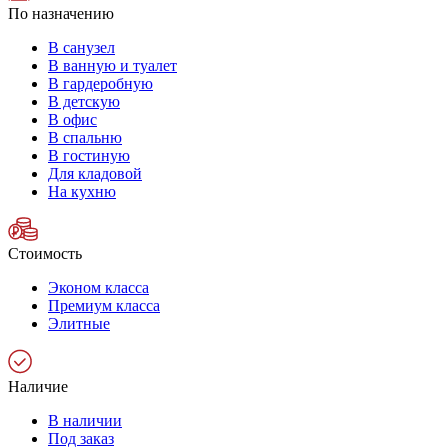
По назначению
В санузел
В ванную и туалет
В гардеробную
В детскую
В офис
В спальню
В гостиную
Для кладовой
На кухню
Стоимость
Эконом класса
Премиум класса
Элитные
Наличие
В наличии
Под заказ