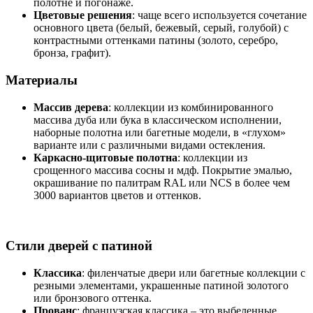
полотне и погонаже.
Цветовые решения
: чаще всего используется сочетание
основного цвета (белый, бежевый, серый, голубой) с
контрастными оттенками патины (золото, серебро,
бронза, графит).
Материалы
Массив дерева
: коллекции из комбинированного
массива дуба или бука в классическом исполнении,
наборные полотна или багетные модели, в «глухом»
варианте или с различными видами остекления.
Каркасно-щитовые полотна
: коллекции из
срощенного массива сосны и мдф. Покрытие эмалью,
окрашивание по палитрам RAL или NCS в более чем
3000 вариантов цветов и оттенков.
Стили дверей с патиной
Классика
: филенчатые двери или багетные коллекции с
резными элементами, украшенные патиной золотого
или бронзового оттенка.
Прованс
: французская классика – это выбеленные