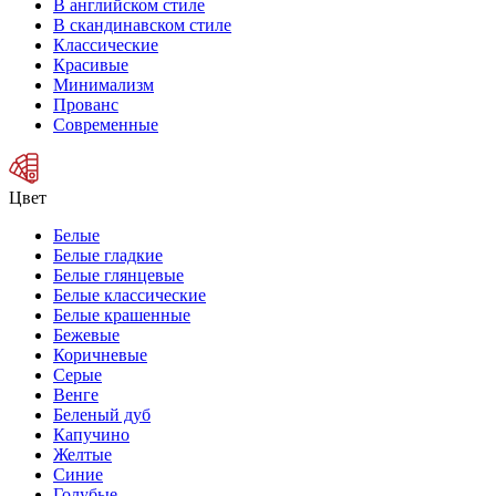
В английском стиле
В скандинавском стиле
Классические
Красивые
Минимализм
Прованс
Современные
Цвет
Белые
Белые гладкие
Белые глянцевые
Белые классические
Белые крашенные
Бежевые
Коричневые
Серые
Венге
Беленый дуб
Капучино
Желтые
Синие
Голубые