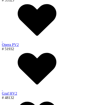
# 55525
Opera PV2
# 51932
Graf HV2
# 48132