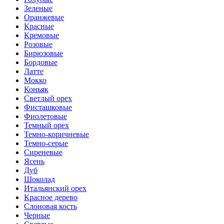
Зеленые
Оранжевые
Красные
Кремовые
Розовые
Бирюзовые
Бордовые
Латте
Мокко
Коньяк
Светлый орех
Фисташковые
Фиолетовые
Темный орех
Темно-коричневые
Темно-серые
Сиреневые
Ясень
Дуб
Шоколад
Итальянский орех
Красное дерево
Слоновая кость
Черные