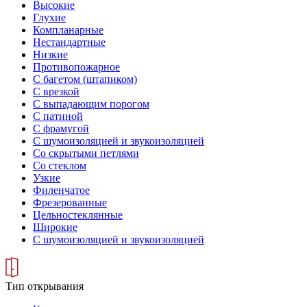
Высокие
Глухие
Компланарные
Нестандартные
Низкие
Противопожарное
С багетом (штапиком)
С врезкой
С выпадающим порогом
С патиной
С фрамугой
С шумоизоляцией и звукоизоляцией
Со скрытыми петлями
Со стеклом
Узкие
Филенчатое
Фрезерованные
Цельностеклянные
Широкие
С шумоизоляцией и звукоизоляцией
Тип открывания