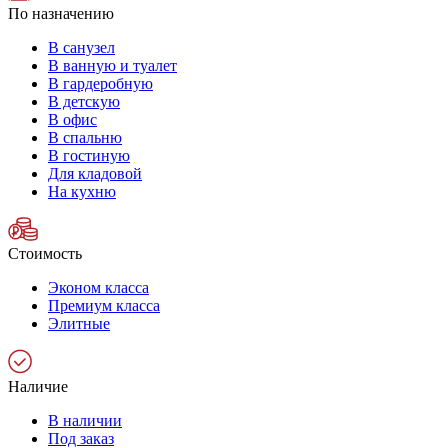
По назначению
В санузел
В ванную и туалет
В гардеробную
В детскую
В офис
В спальню
В гостиную
Для кладовой
На кухню
Стоимость
Эконом класса
Премиум класса
Элитные
Наличие
В наличии
Под заказ