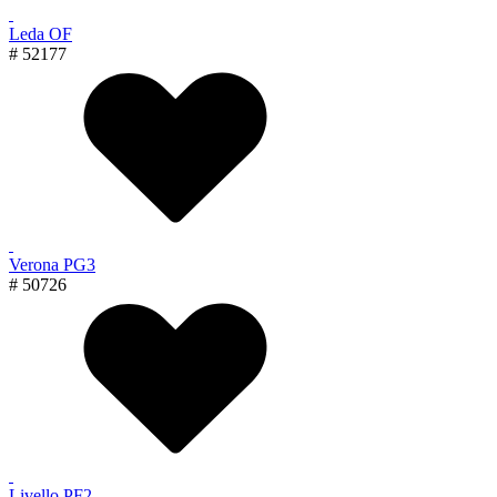
Leda OF
# 52177
Verona PG3
# 50726
Livello PF2