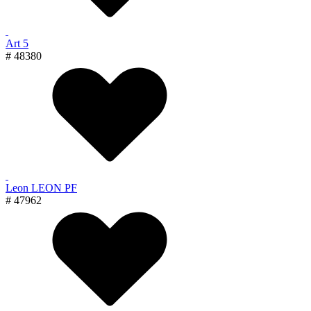
Art 5
# 48380
Leon LEON PF
# 47962