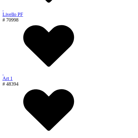
Livello PF
# 70998
Art 1
# 48394