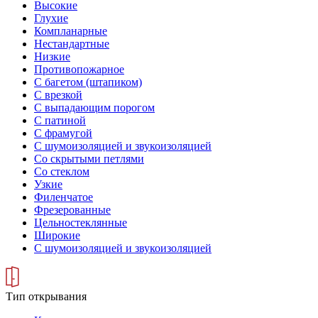
Высокие
Глухие
Компланарные
Нестандартные
Низкие
Противопожарное
С багетом (штапиком)
С врезкой
С выпадающим порогом
С патиной
С фрамугой
С шумоизоляцией и звукоизоляцией
Со скрытыми петлями
Со стеклом
Узкие
Филенчатое
Фрезерованные
Цельностеклянные
Широкие
С шумоизоляцией и звукоизоляцией
Тип открывания