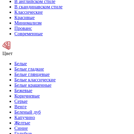
В английском стиле
В скандинавском стиле
Классические
Красивые
Минимализм
Прованс
Современные
Цвет
Белые
Белые гладкие
Белые глянцевые
Белые классические
Белые крашенные
Бежевые
Коричневые
Серые
Венге
Беленый дуб
Капучино
Желтые
Синие
Голубые