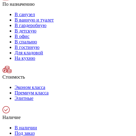
По назначению
В санузел
В ванную и туалет
В гардеробную
В детскую
В офис
В спальню
В гостиную
Для кладовой
На кухню
Стоимость
Эконом класса
Премиум класса
Элитные
Наличие
В наличии
Под заказ