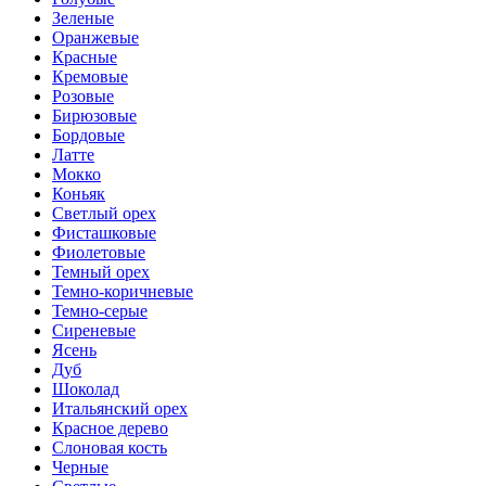
Зеленые
Оранжевые
Красные
Кремовые
Розовые
Бирюзовые
Бордовые
Латте
Мокко
Коньяк
Светлый орех
Фисташковые
Фиолетовые
Темный орех
Темно-коричневые
Темно-серые
Сиреневые
Ясень
Дуб
Шоколад
Итальянский орех
Красное дерево
Слоновая кость
Черные