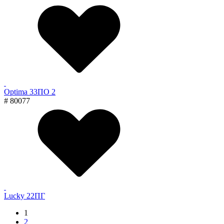
Optima 33ПО 2
# 80077
Lucky 22ПГ
1
2