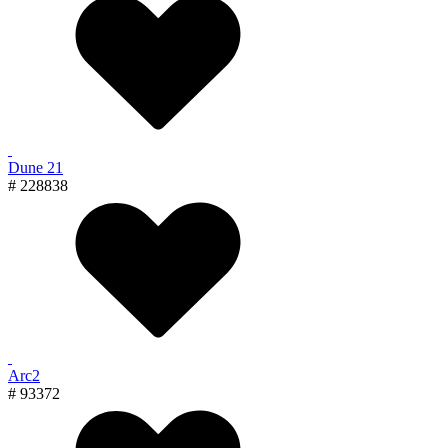
Dune 21
# 228838
Arc2
# 93372