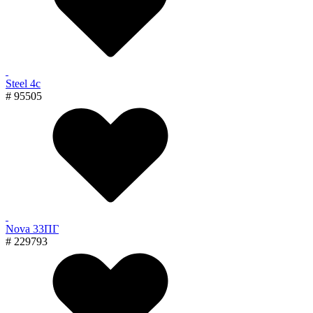
Steel 4с
# 95505
Nova 33ПГ
# 229793