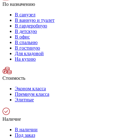
По назначению
В санузел
В ванную и туалет
В гардеробную
В детскую
В офис
В спальню
В гостиную
Для кладовой
На кухню
Стоимость
Эконом класса
Премиум класса
Элитные
Наличие
В наличии
Под заказ