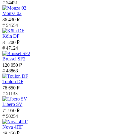
# 54451
Monza 02
86 430 ₽
# 54554
Köln DF
81 200 ₽
# 47124
Brussel SF2
120 050 ₽
# 48863
Toulon DF
76 650 ₽
# 51133
Libero SV
71 950 ₽
# 50254
Nova 4ПГ
49 450 ₽