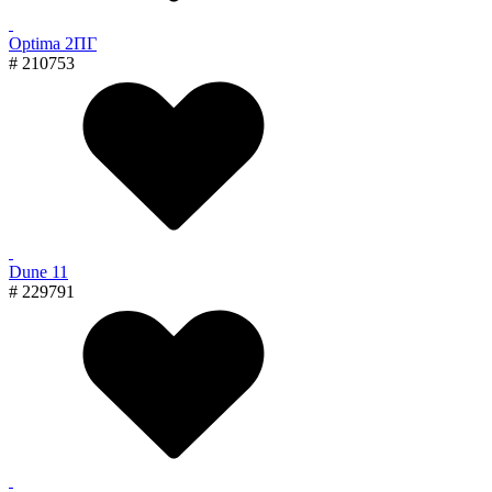
Optima 2ПГ
# 210753
Dune 11
# 229791