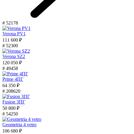
# 52178
Verona PV1
111 600 ₽
# 52300
Verona SZ2
120 050 ₽
# 49458
Prime 4ПГ
64 350 ₽
# 208620
Fusion 3ПГ
50 800 ₽
# 54250
Geometria 4 vetro
106 680 ₽