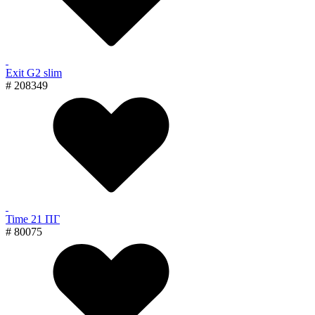
Exit G2 slim
# 208349
Time 21 ПГ
# 80075