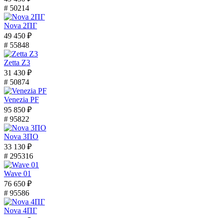
# 50214
Nova 2ПГ
49 450 ₽
# 55848
Zetta Z3
31 430 ₽
# 50874
Venezia PF
95 850 ₽
# 95822
Nova 3ПО
33 130 ₽
# 295316
Wave 01
76 650 ₽
# 95586
Nova 4ПГ