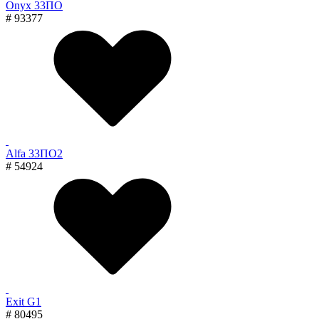
Onyx 33ПО
# 93377
Alfa 33ПО2
# 54924
Exit G1
# 80495