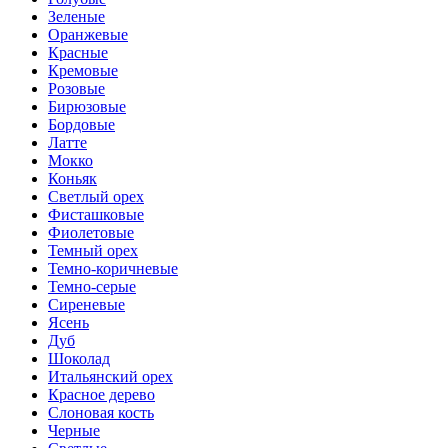
Зеленые
Оранжевые
Красные
Кремовые
Розовые
Бирюзовые
Бордовые
Латте
Мокко
Коньяк
Светлый орех
Фисташковые
Фиолетовые
Темный орех
Темно-коричневые
Темно-серые
Сиреневые
Ясень
Дуб
Шоколад
Итальянский орех
Красное дерево
Слоновая кость
Черные