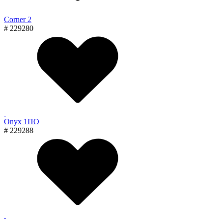
Corner 2
# 229280
Onyx 1ПО
# 229288