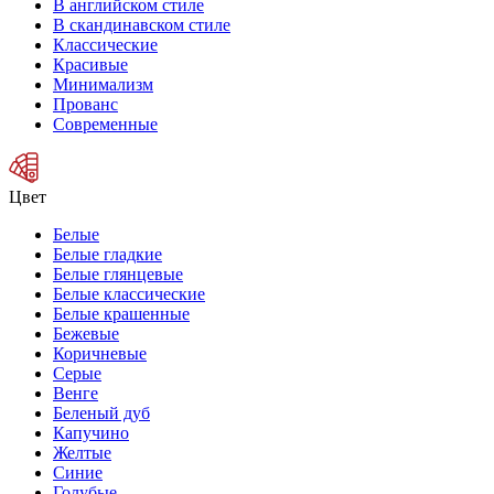
В английском стиле
В скандинавском стиле
Классические
Красивые
Минимализм
Прованс
Современные
Цвет
Белые
Белые гладкие
Белые глянцевые
Белые классические
Белые крашенные
Бежевые
Коричневые
Серые
Венге
Беленый дуб
Капучино
Желтые
Синие
Голубые