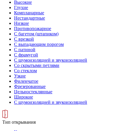
Высокие
Глухие
Компланарные
Нестандартные
Низкие
Противопожарное
С багетом (штапиком)
С врезкой
С выпадающим порогом
С патиной
С фрамугой
С шумоизоляцией и звукоизоляцией
Со скрытыми петлями
Со стеклом
Узкие
Филенчатое
Фрезерованные
Цельностеклянные
Широкие
С шумоизоляцией и звукоизоляцией
Тип открывания