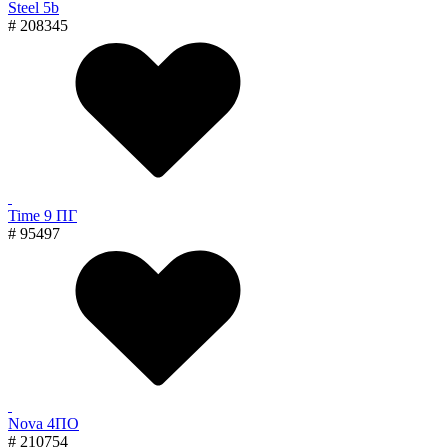
Steel 5b
# 208345
Time 9 ПГ
# 95497
Nova 4ПО
# 210754