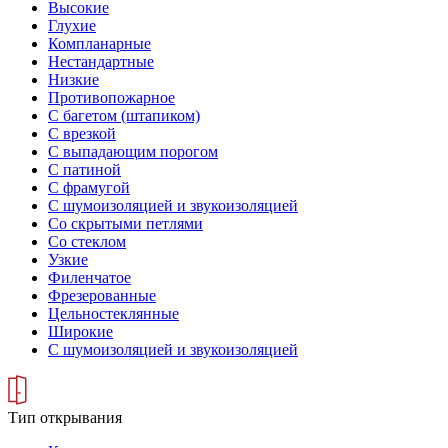
Высокие
Глухие
Компланарные
Нестандартные
Низкие
Противопожарное
С багетом (штапиком)
С врезкой
С выпадающим порогом
С патиной
С фрамугой
С шумоизоляцией и звукоизоляцией
Со скрытыми петлями
Со стеклом
Узкие
Филенчатое
Фрезерованные
Цельностеклянные
Широкие
С шумоизоляцией и звукоизоляцией
Тип открывания