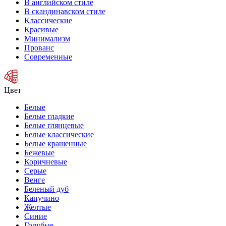
В английском стиле
В скандинавском стиле
Классические
Красивые
Минимализм
Прованс
Современные
Цвет
Белые
Белые гладкие
Белые глянцевые
Белые классические
Белые крашенные
Бежевые
Коричневые
Серые
Венге
Беленый дуб
Капучино
Желтые
Синие
Голубые