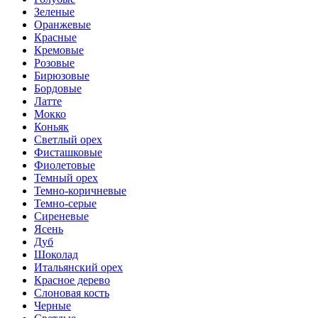
Зеленые
Оранжевые
Красные
Кремовые
Розовые
Бирюзовые
Бордовые
Латте
Мокко
Коньяк
Светлый орех
Фисташковые
Фиолетовые
Темный орех
Темно-коричневые
Темно-серые
Сиреневые
Ясень
Дуб
Шоколад
Итальянский орех
Красное дерево
Слоновая кость
Черные