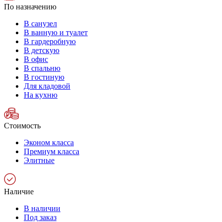
По назначению
В санузел
В ванную и туалет
В гардеробную
В детскую
В офис
В спальню
В гостиную
Для кладовой
На кухню
Стоимость
Эконом класса
Премиум класса
Элитные
Наличие
В наличии
Под заказ