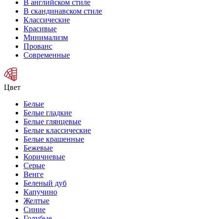
В английском стиле
В скандинавском стиле
Классические
Красивые
Минимализм
Прованс
Современные
Цвет
Белые
Белые гладкие
Белые глянцевые
Белые классические
Белые крашенные
Бежевые
Коричневые
Серые
Венге
Беленый дуб
Капучино
Желтые
Синие
Голубые