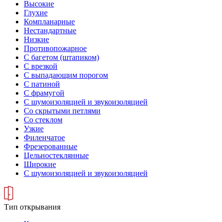
Высокие
Глухие
Компланарные
Нестандартные
Низкие
Противопожарное
С багетом (штапиком)
С врезкой
С выпадающим порогом
С патиной
С фрамугой
С шумоизоляцией и звукоизоляцией
Со скрытыми петлями
Со стеклом
Узкие
Филенчатое
Фрезерованные
Цельностеклянные
Широкие
С шумоизоляцией и звукоизоляцией
Тип открывания