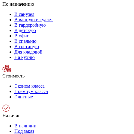
По назначению
В санузел
В ванную и туалет
В гардеробную
В детскую
В офис
В спальню
В гостиную
Для кладовой
На кухню
Стоимость
Эконом класса
Премиум класса
Элитные
Наличие
В наличии
Под заказ