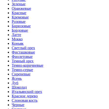
Зеленые
Оранжевые
Красные
Кремовые
Розовые
Бирюзовые
Бордовые
Латте
Мокко
Коньяк
Светлый орех
Фисташковые
Фиолетовые
Темный орех
Темно-коричневые
Темно-серые
Сиреневые
Ясень
Дуб
Шоколад
Итальянский орех
Красное дерево
Слоновая кость
Черные