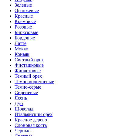
Зеленые
Оранжевые
Красные
Кремовые
Розовые
Бирюзовые
Бордовые
Латте
Мокко
Коньяк
Светлый орех
Фисташковые
Фиолетовые
Темный орех
Темно-коричневые
Темно-серые
Сиреневые
Ясень
Дуб
Шоколад
Итальянский орех
Красное дерево
Слоновая кость
Черные