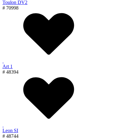
Toulon DV2
# 70998
Art 1
# 48394
Leon SI
# 48744