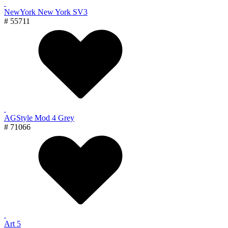
NewYork New York SV3
# 55711
AGStyle Mod 4 Grey
# 71066
Art 5