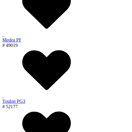
Medea PF
# 49019
Toulon PG3
# 52177