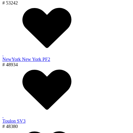
# 53242
NewYork New York PF2
# 48934
Toulon SV3
# 48380