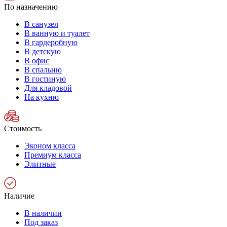
По назначению
В санузел
В ванную и туалет
В гардеробную
В детскую
В офис
В спальню
В гостиную
Для кладовой
На кухню
Стоимость
Эконом класса
Премиум класса
Элитные
Наличие
В наличии
Под заказ