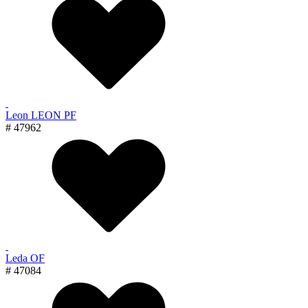
Leon LEON PF
# 47962
Leda OF
# 47084