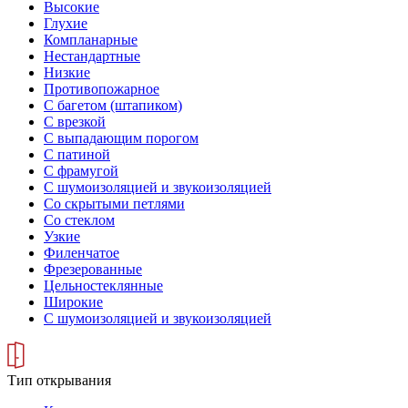
Высокие
Глухие
Компланарные
Нестандартные
Низкие
Противопожарное
С багетом (штапиком)
С врезкой
С выпадающим порогом
С патиной
С фрамугой
С шумоизоляцией и звукоизоляцией
Со скрытыми петлями
Со стеклом
Узкие
Филенчатое
Фрезерованные
Цельностеклянные
Широкие
С шумоизоляцией и звукоизоляцией
Тип открывания