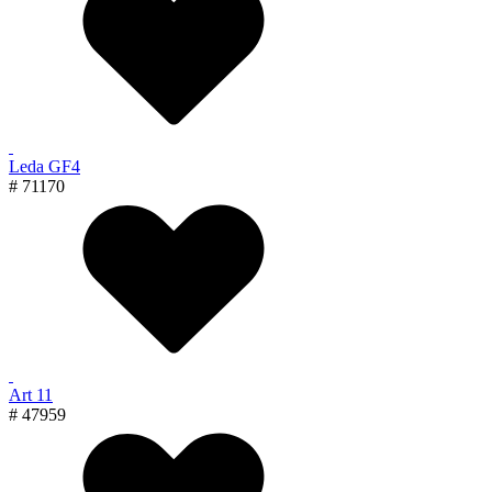
Leda GF4
# 71170
Art 11
# 47959