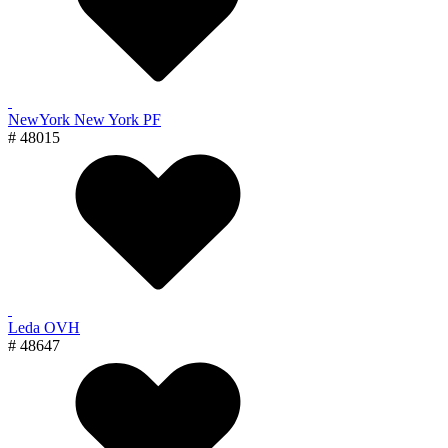
NewYork New York PF
# 48015
Leda OVH
# 48647