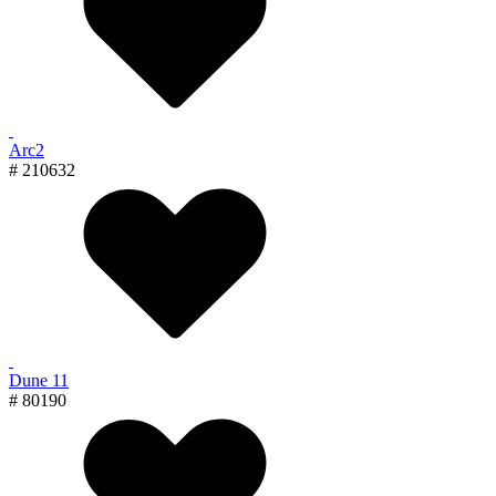
Arc2
# 210632
Dune 11
# 80190