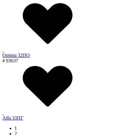
Optima 32ПО
# 93637
Alfa 33ПГ
1
2