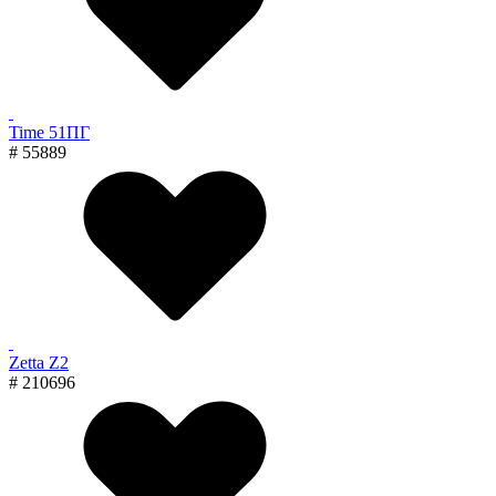
Time 51ПГ
# 55889
Zetta Z2
# 210696