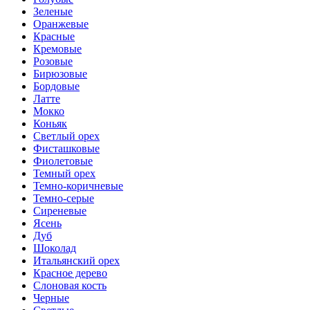
Зеленые
Оранжевые
Красные
Кремовые
Розовые
Бирюзовые
Бордовые
Латте
Мокко
Коньяк
Светлый орех
Фисташковые
Фиолетовые
Темный орех
Темно-коричневые
Темно-серые
Сиреневые
Ясень
Дуб
Шоколад
Итальянский орех
Красное дерево
Слоновая кость
Черные