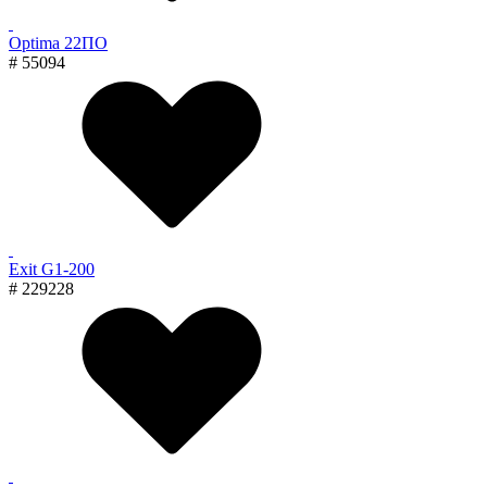
Optima 22ПО
# 55094
Exit G1-200
# 229228