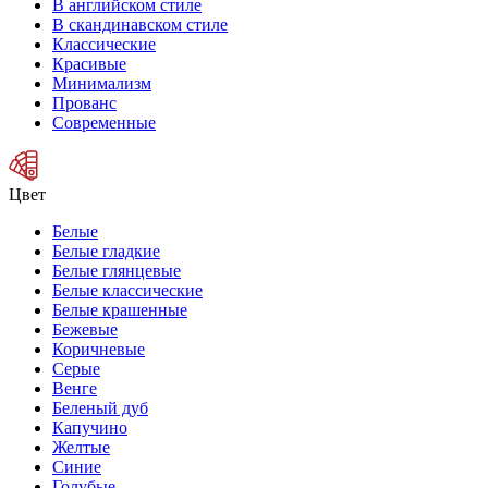
В английском стиле
В скандинавском стиле
Классические
Красивые
Минимализм
Прованс
Современные
Цвет
Белые
Белые гладкие
Белые глянцевые
Белые классические
Белые крашенные
Бежевые
Коричневые
Серые
Венге
Беленый дуб
Капучино
Желтые
Синие
Голубые