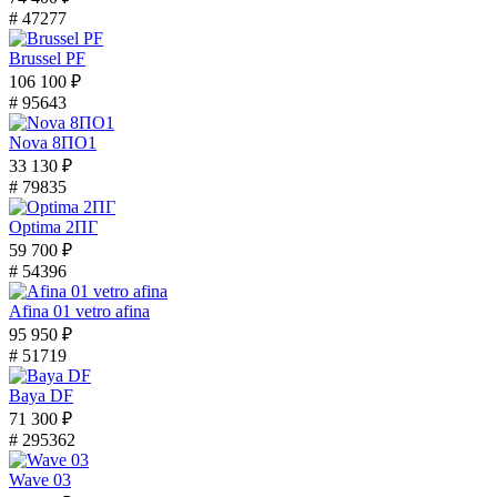
# 47277
Brussel PF
106 100 ₽
# 95643
Nova 8ПО1
33 130 ₽
# 79835
Optima 2ПГ
59 700 ₽
# 54396
Afina 01 vetro afina
95 950 ₽
# 51719
Baya DF
71 300 ₽
# 295362
Wave 03