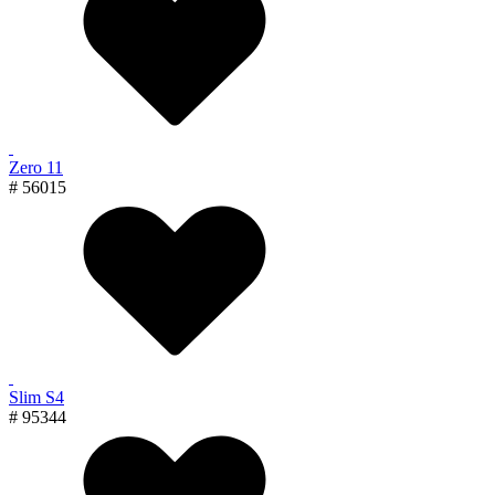
Zero 11
# 56015
Slim S4
# 95344