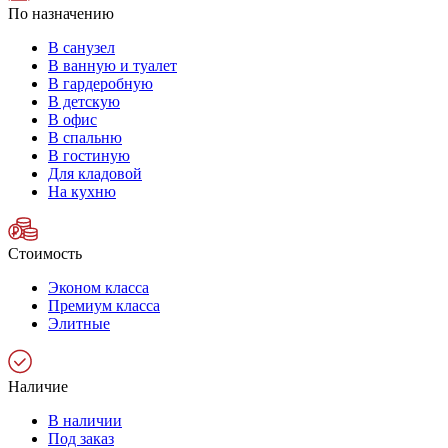
По назначению
В санузел
В ванную и туалет
В гардеробную
В детскую
В офис
В спальню
В гостиную
Для кладовой
На кухню
Стоимость
Эконом класса
Премиум класса
Элитные
Наличие
В наличии
Под заказ