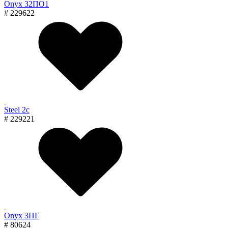
Onyx 32ПО1
# 229622
Steel 2с
# 229221
Onyx 3ПГ
# 80624