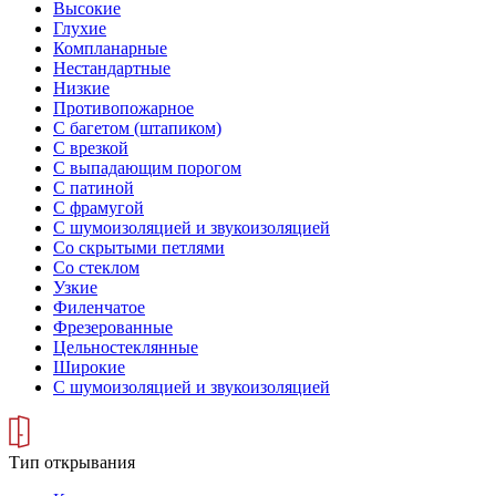
Высокие
Глухие
Компланарные
Нестандартные
Низкие
Противопожарное
С багетом (штапиком)
С врезкой
С выпадающим порогом
С патиной
С фрамугой
С шумоизоляцией и звукоизоляцией
Со скрытыми петлями
Со стеклом
Узкие
Филенчатое
Фрезерованные
Цельностеклянные
Широкие
С шумоизоляцией и звукоизоляцией
Тип открывания