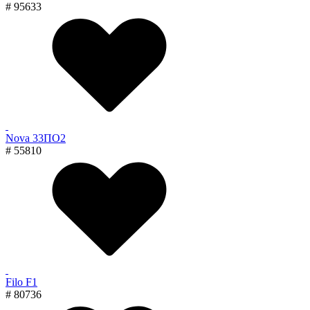
# 95633
Nova 33ПО2
# 55810
Filo F1
# 80736