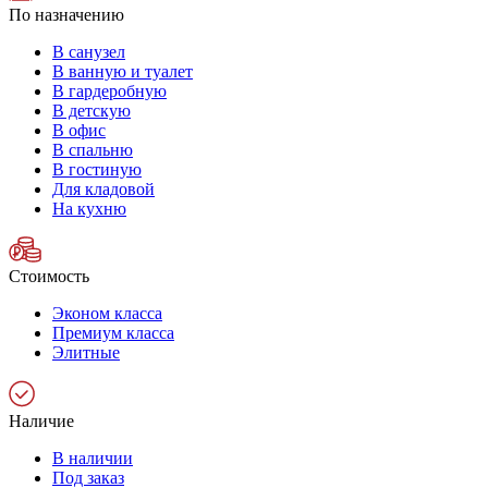
По назначению
В санузел
В ванную и туалет
В гардеробную
В детскую
В офис
В спальню
В гостиную
Для кладовой
На кухню
Стоимость
Эконом класса
Премиум класса
Элитные
Наличие
В наличии
Под заказ