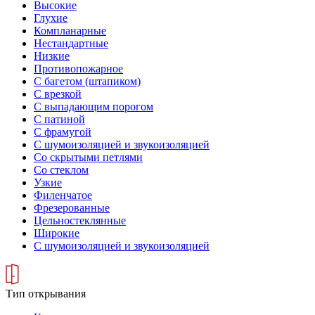
Высокие
Глухие
Компланарные
Нестандартные
Низкие
Противопожарное
С багетом (штапиком)
С врезкой
С выпадающим порогом
С патиной
С фрамугой
С шумоизоляцией и звукоизоляцией
Со скрытыми петлями
Со стеклом
Узкие
Филенчатое
Фрезерованные
Цельностеклянные
Широкие
С шумоизоляцией и звукоизоляцией
Тип открывания