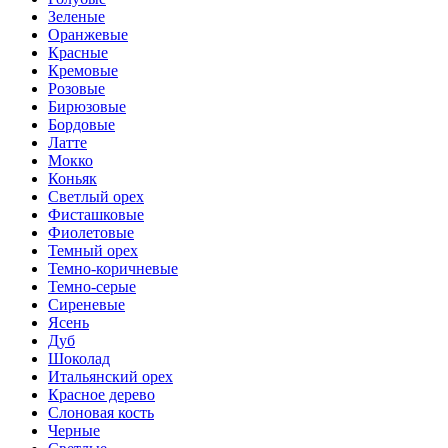
Зеленые
Оранжевые
Красные
Кремовые
Розовые
Бирюзовые
Бордовые
Латте
Мокко
Коньяк
Светлый орех
Фисташковые
Фиолетовые
Темный орех
Темно-коричневые
Темно-серые
Сиреневые
Ясень
Дуб
Шоколад
Итальянский орех
Красное дерево
Слоновая кость
Черные