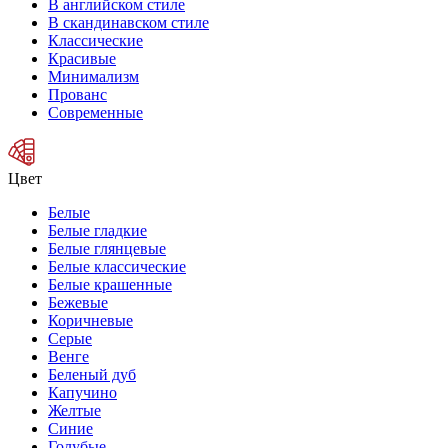
В английском стиле
В скандинавском стиле
Классические
Красивые
Минимализм
Прованс
Современные
Цвет
Белые
Белые гладкие
Белые глянцевые
Белые классические
Белые крашенные
Бежевые
Коричневые
Серые
Венге
Беленый дуб
Капучино
Желтые
Синие
Голубые