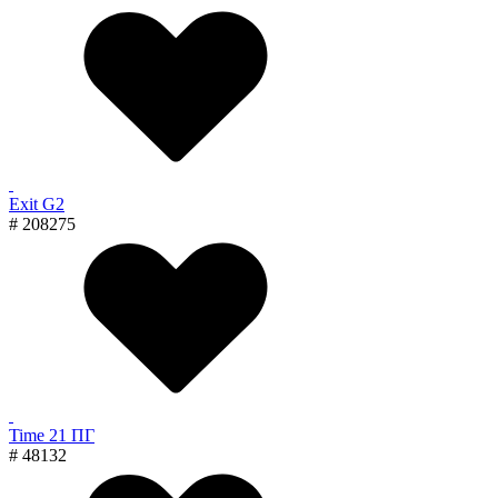
Exit G2
# 208275
Time 21 ПГ
# 48132