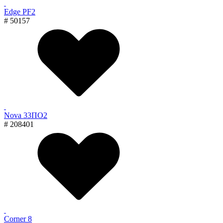
Edge PF2
# 50157
Nova 33ПО2
# 208401
Corner 8