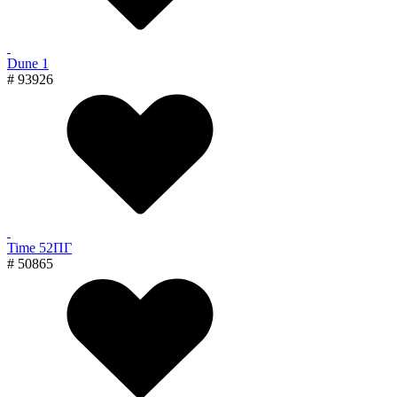
Dune 1
# 93926
Time 52ПГ
# 50865