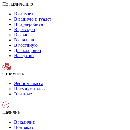
По назначению
В санузел
В ванную и туалет
В гардеробную
В детскую
В офис
В спальню
В гостиную
Для кладовой
На кухню
Стоимость
Эконом класса
Премиум класса
Элитные
Наличие
В наличии
Под заказ