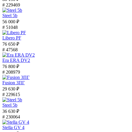
# 229469
Steel 5b
56 000 ₽
# 51048
Libero PF
76 650 ₽
# 47568
Era ERA DV2
76 800 ₽
# 208979
Fusion 3ПГ
29 630 ₽
# 229615
Steel 5b
36 630 ₽
# 230064
Stella GV 4