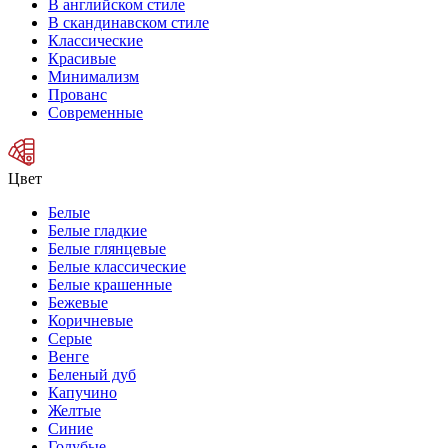
В английском стиле
В скандинавском стиле
Классические
Красивые
Минимализм
Прованс
Современные
Цвет
Белые
Белые гладкие
Белые глянцевые
Белые классические
Белые крашенные
Бежевые
Коричневые
Серые
Венге
Беленый дуб
Капучино
Желтые
Синие
Голубые