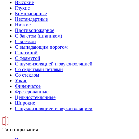
Высокие
Глухие
Компланарные
Нестандартные
Низкие
Противопожарное
С багетом (штапиком)
С врезкой
С выпадающим порогом
С патиной
С фрамугой
С шумоизоляцией и звукоизоляцией
Со скрытыми петлями
Со стеклом
Узкие
Филенчатое
Фрезерованные
Цельностеклянные
Широкие
С шумоизоляцией и звукоизоляцией
Тип открывания