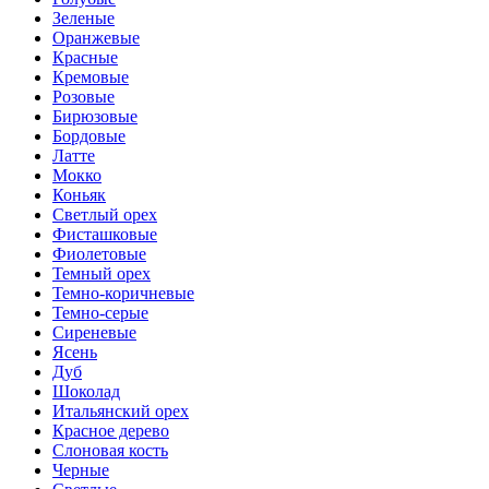
Зеленые
Оранжевые
Красные
Кремовые
Розовые
Бирюзовые
Бордовые
Латте
Мокко
Коньяк
Светлый орех
Фисташковые
Фиолетовые
Темный орех
Темно-коричневые
Темно-серые
Сиреневые
Ясень
Дуб
Шоколад
Итальянский орех
Красное дерево
Слоновая кость
Черные