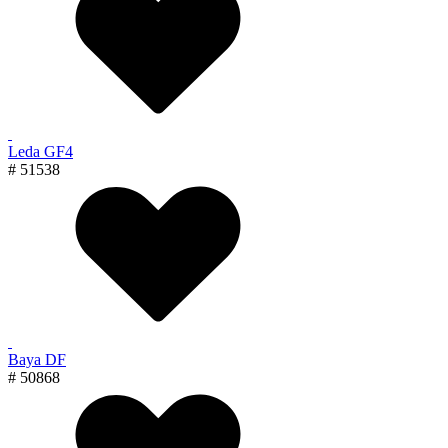
Leda GF4
# 51538
Baya DF
# 50868