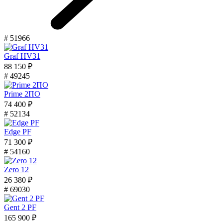
# 51966
Graf HV31
88 150 ₽
# 49245
Prime 2ПО
74 400 ₽
# 52134
Edge PF
71 300 ₽
# 54160
Zero 12
26 380 ₽
# 69030
Gent 2 PF
165 900 ₽