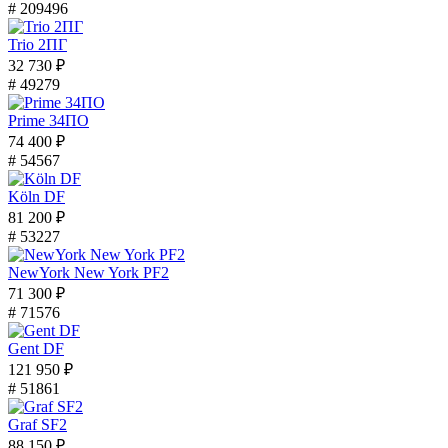
# 209496
Trio 2ПГ
32 730 ₽
# 49279
Prime 34ПО
74 400 ₽
# 54567
Köln DF
81 200 ₽
# 53227
NewYork New York PF2
71 300 ₽
# 71576
Gent DF
121 950 ₽
# 51861
Graf SF2
88 150 ₽