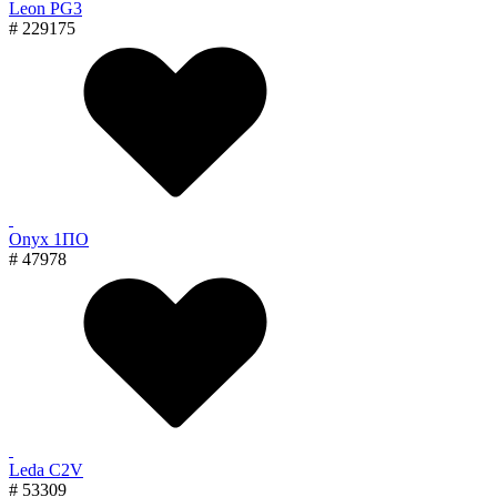
Leon PG3
# 229175
Onyx 1ПО
# 47978
Leda C2V
# 53309