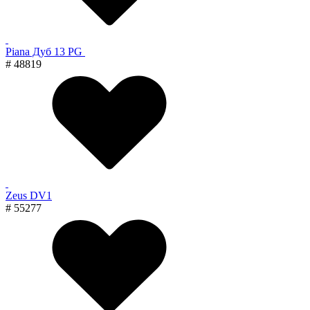
Piana Дуб 13 PG
# 48819
Zeus DV1
# 55277