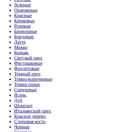
Зеленые
Оранжевые
Красные
Кремовые
Розовые
Бирюзовые
Бордовые
Латте
Мокко
Коньяк
Светлый орех
Фисташковые
Фиолетовые
Темный орех
Темно-коричневые
Темно-серые
Сиреневые
Ясень
Дуб
Шоколад
Итальянский орех
Красное дерево
Слоновая кость
Черные