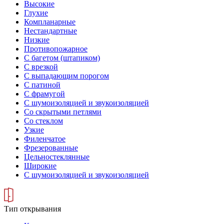
Высокие
Глухие
Компланарные
Нестандартные
Низкие
Противопожарное
С багетом (штапиком)
С врезкой
С выпадающим порогом
С патиной
С фрамугой
С шумоизоляцией и звукоизоляцией
Со скрытыми петлями
Со стеклом
Узкие
Филенчатое
Фрезерованные
Цельностеклянные
Широкие
С шумоизоляцией и звукоизоляцией
Тип открывания