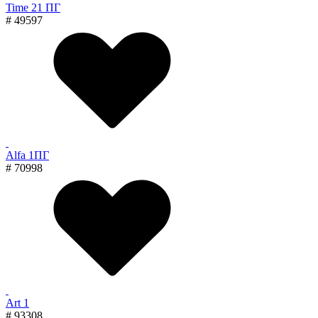
Time 21 ПГ
# 49597
Alfa 1ПГ
# 70998
Art 1
# 93308