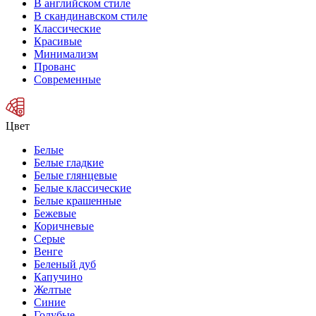
В английском стиле
В скандинавском стиле
Классические
Красивые
Минимализм
Прованс
Современные
Цвет
Белые
Белые гладкие
Белые глянцевые
Белые классические
Белые крашенные
Бежевые
Коричневые
Серые
Венге
Беленый дуб
Капучино
Желтые
Синие
Голубые