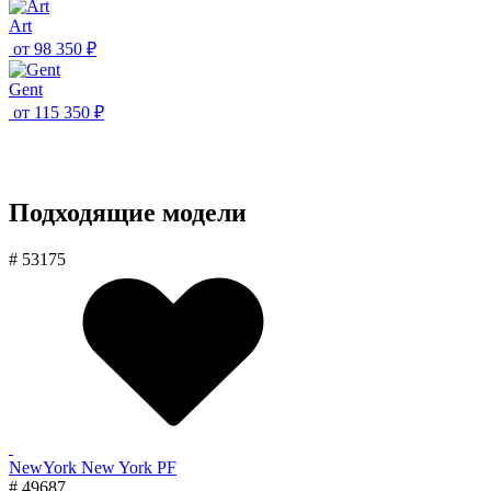
Art
от
98 350 ₽
Gent
от
115 350 ₽
Подходящие модели
# 53175
NewYork New York PF
# 49687