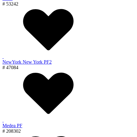
# 53242
NewYork New York PF2
# 47084
Medea PF
# 208302