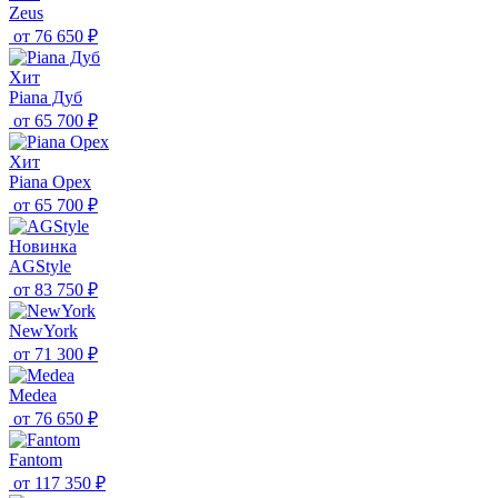
Zeus
от
76 650 ₽
Хит
Piana Дуб
от
65 700 ₽
Хит
Piana Орех
от
65 700 ₽
Новинка
AGStyle
от
83 750 ₽
NewYork
от
71 300 ₽
Medea
от
76 650 ₽
Fantom
от
117 350 ₽