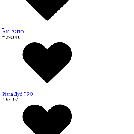
Alfa 32ПО1
# 296016
Piana Дуб 7 PO
# 68197