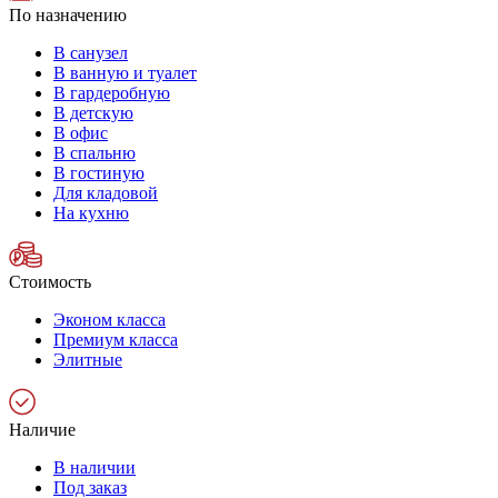
По назначению
В санузел
В ванную и туалет
В гардеробную
В детскую
В офис
В спальню
В гостиную
Для кладовой
На кухню
Стоимость
Эконом класса
Премиум класса
Элитные
Наличие
В наличии
Под заказ