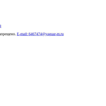
й
запрещено.
E-mail: 6467474@yaguar-m.ru