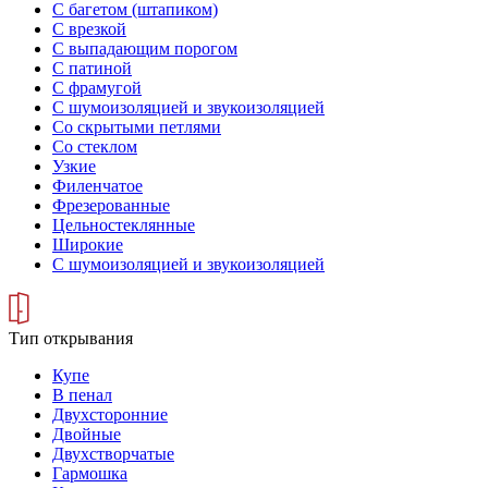
С багетом (штапиком)
С врезкой
С выпадающим порогом
С патиной
С фрамугой
С шумоизоляцией и звукоизоляцией
Со скрытыми петлями
Со стеклом
Узкие
Филенчатое
Фрезерованные
Цельностеклянные
Широкие
С шумоизоляцией и звукоизоляцией
Тип открывания
Купе
В пенал
Двухсторонние
Двойные
Двухстворчатые
Гармошка