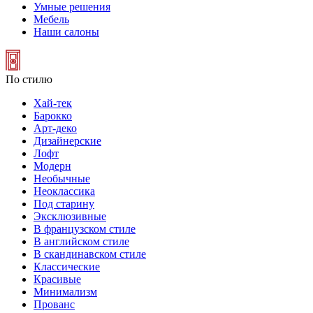
Умные решения
Мебель
Наши салоны
По стилю
Хай-тек
Барокко
Арт-деко
Дизайнерские
Лофт
Модерн
Необычные
Неоклассика
Под старину
Эксклюзивные
В французском стиле
В английском стиле
В скандинавском стиле
Классические
Красивые
Минимализм
Прованс