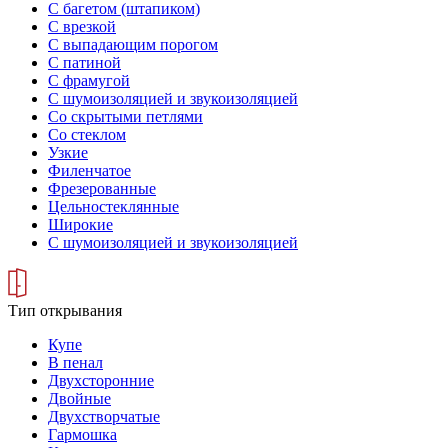
С багетом (штапиком)
С врезкой
С выпадающим порогом
С патиной
С фрамугой
С шумоизоляцией и звукоизоляцией
Со скрытыми петлями
Со стеклом
Узкие
Филенчатое
Фрезерованные
Цельностеклянные
Широкие
С шумоизоляцией и звукоизоляцией
Тип открывания
Купе
В пенал
Двухсторонние
Двойные
Двухстворчатые
Гармошка