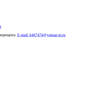
й
запрещено.
E-mail: 6467474@yaguar-m.ru