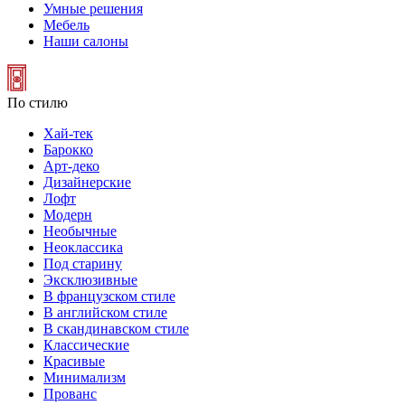
Умные решения
Мебель
Наши салоны
По стилю
Хай-тек
Барокко
Арт-деко
Дизайнерские
Лофт
Модерн
Необычные
Неоклассика
Под старину
Эксклюзивные
В французском стиле
В английском стиле
В скандинавском стиле
Классические
Красивые
Минимализм
Прованс