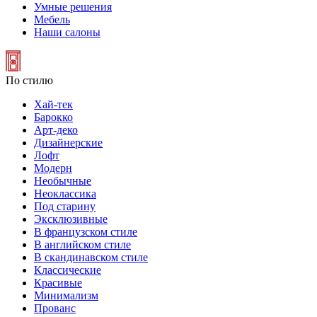
Умные решения
Мебель
Наши салоны
По стилю
Хай-тек
Барокко
Арт-деко
Дизайнерские
Лофт
Модерн
Необычные
Неоклассика
Под старину
Эксклюзивные
В французском стиле
В английском стиле
В скандинавском стиле
Классические
Красивые
Минимализм
Прованс