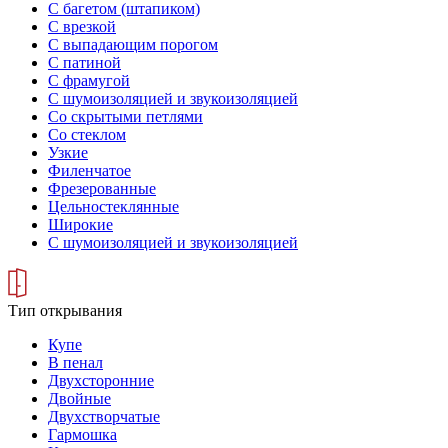
С багетом (штапиком)
С врезкой
С выпадающим порогом
С патиной
С фрамугой
С шумоизоляцией и звукоизоляцией
Со скрытыми петлями
Со стеклом
Узкие
Филенчатое
Фрезерованные
Цельностеклянные
Широкие
С шумоизоляцией и звукоизоляцией
Тип открывания
Купе
В пенал
Двухсторонние
Двойные
Двухстворчатые
Гармошка