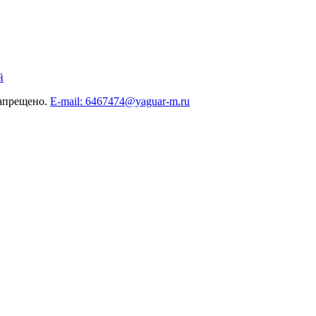
й
запрещено.
E-mail: 6467474@yaguar-m.ru