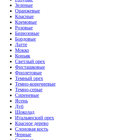
Зеленые
Оранжевые
Красные
Кремовые
Розовые
Бирюзовые
Бордовые
Латте
Мокко
Коньяк
Светлый орех
Фисташковые
Фиолетовые
Темный орех
Темно-коричневые
Темно-серые
Сиреневые
Ясень
Дуб
Шоколад
Итальянский орех
Красное дерево
Слоновая кость
Черные