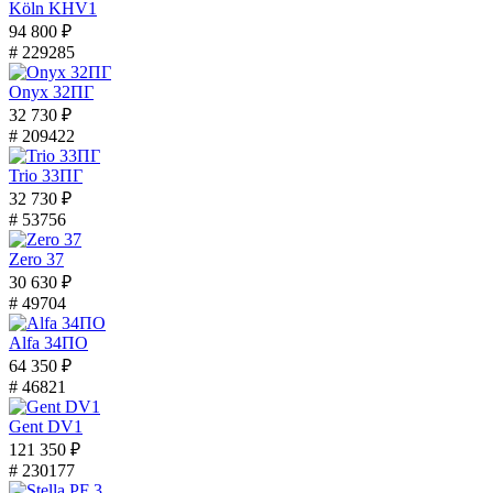
Köln KHV1
94 800 ₽
# 229285
Onyx 32ПГ
32 730 ₽
# 209422
Trio 33ПГ
32 730 ₽
# 53756
Zero 37
30 630 ₽
# 49704
Alfa 34ПО
64 350 ₽
# 46821
Gent DV1
121 350 ₽
# 230177