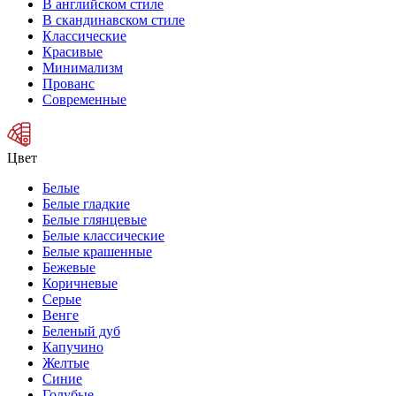
В английском стиле
В скандинавском стиле
Классические
Красивые
Минимализм
Прованс
Современные
Цвет
Белые
Белые гладкие
Белые глянцевые
Белые классические
Белые крашенные
Бежевые
Коричневые
Серые
Венге
Беленый дуб
Капучино
Желтые
Синие
Голубые