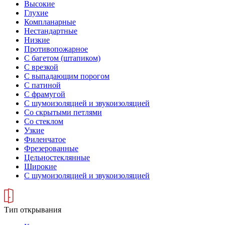
Высокие
Глухие
Компланарные
Нестандартные
Низкие
Противопожарное
С багетом (штапиком)
С врезкой
С выпадающим порогом
С патиной
С фрамугой
С шумоизоляцией и звукоизоляцией
Со скрытыми петлями
Со стеклом
Узкие
Филенчатое
Фрезерованные
Цельностеклянные
Широкие
С шумоизоляцией и звукоизоляцией
Тип открывания