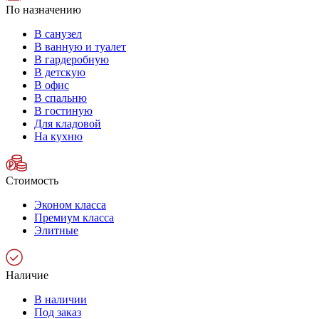
По назначению
В санузел
В ванную и туалет
В гардеробную
В детскую
В офис
В спальню
В гостиную
Для кладовой
На кухню
Стоимость
Эконом класса
Премиум класса
Элитные
Наличие
В наличии
Под заказ