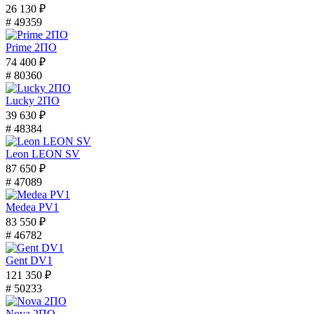
26 130 ₽
# 49359
Prime 2ПО
74 400 ₽
# 80360
Lucky 2ПО
39 630 ₽
# 48384
Leon LEON SV
87 650 ₽
# 47089
Medea PV1
83 550 ₽
# 46782
Gent DV1
121 350 ₽
# 50233
Nova 2ПО