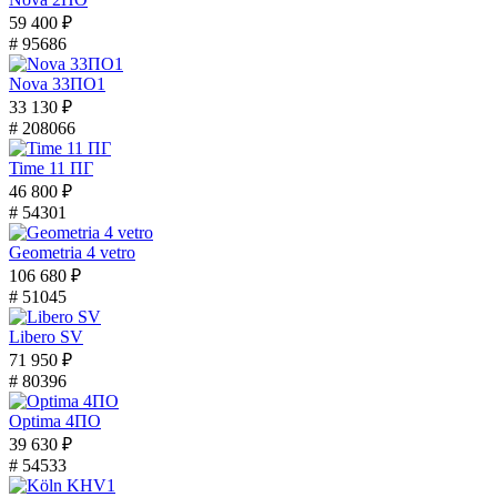
59 400 ₽
# 95686
Nova 33ПО1
33 130 ₽
# 208066
Time 11 ПГ
46 800 ₽
# 54301
Geometria 4 vetro
106 680 ₽
# 51045
Libero SV
71 950 ₽
# 80396
Optima 4ПО
39 630 ₽
# 54533