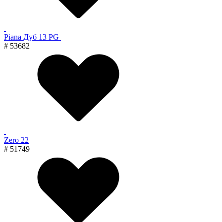
Piana Дуб 13 PG
# 53682
Zero 22
# 51749