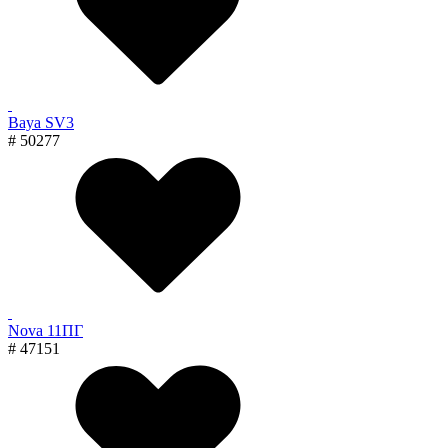
Baya SV3
# 50277
Nova 11ПГ
# 47151