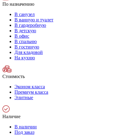
По назначению
В санузел
В ванную и туалет
В гардеробную
В детскую
В офис
В спальню
В гостиную
Для кладовой
На кухню
Стоимость
Эконом класса
Премиум класса
Элитные
Наличие
В наличии
Под заказ