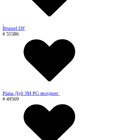
Brussel DF
# 55386
Piana Дуб 3M PG молдинг
# 49569