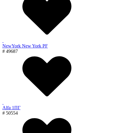
NewYork New York PF
# 49687
Alfa 1ПГ
# 50554