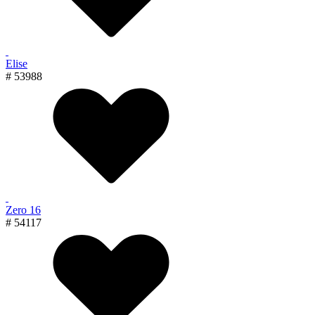
Elise
# 53988
Zero 16
# 54117