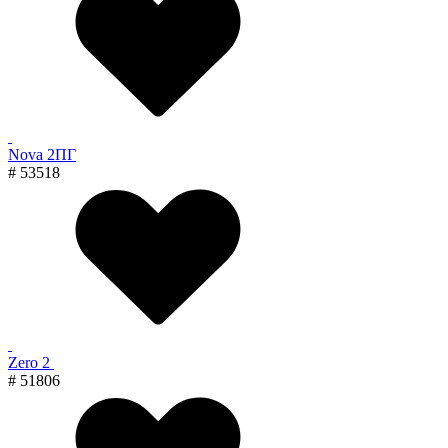
Nova 2ПГ
# 53518
Zero 2
# 51806