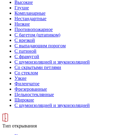
Высокие
Глухие
Компланарные
Нестандартные
Низкие
Противопожарное
С багетом (штапиком)
С врезкой
С выпадающим порогом
С патиной
С фрамугой
С шумоизоляцией и звукоизоляцией
Со скрытыми петлями
Со стеклом
Узкие
Филенчатое
Фрезерованные
Цельностеклянные
Широкие
С шумоизоляцией и звукоизоляцией
Тип открывания