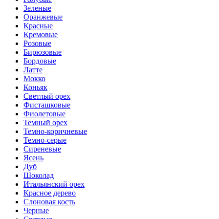
Зеленые
Оранжевые
Красные
Кремовые
Розовые
Бирюзовые
Бордовые
Латте
Мокко
Коньяк
Светлый орех
Фисташковые
Фиолетовые
Темный орех
Темно-коричневые
Темно-серые
Сиреневые
Ясень
Дуб
Шоколад
Итальянский орех
Красное дерево
Слоновая кость
Черные