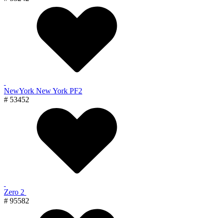
NewYork New York PF2
# 53452
Zero 2
# 95582