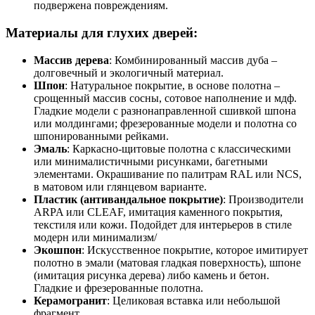
подвержена повреждениям.
Материалы для глухих дверей:
Массив дерева
: Комбинированный массив дуба –
долговечный и экологичный материал.
Шпон
: Натуральное покрытие, в основе полотна –
срощенный массив сосны, сотовое наполнение и мдф.
Гладкие модели с разнонаправленной сшивкой шпона
или молдингами; фрезерованные модели и полотна со
шпонированными рейками.
Эмаль
: Каркасно-щитовые полотна с классическими
или минималистичными рисунками, багетными
элементами. Окрашивание по палитрам RAL или NCS,
в матовом или глянцевом варианте.
Пластик (антивандальное покрытие)
: Производители
ARPA или CLEAF, имитация каменного покрытия,
текстиля или кожи. Подойдет для интерьеров в стиле
модерн или минимализм/
Экошпон
: Искусственное покрытие, которое имитирует
полотно в эмали (матовая гладкая поверхность), шпоне
(имитация рисунка дерева) либо камень и бетон.
Гладкие и фрезерованные полотна.
Керамогранит
: Целиковая вставка или небольшой
фрагмент.