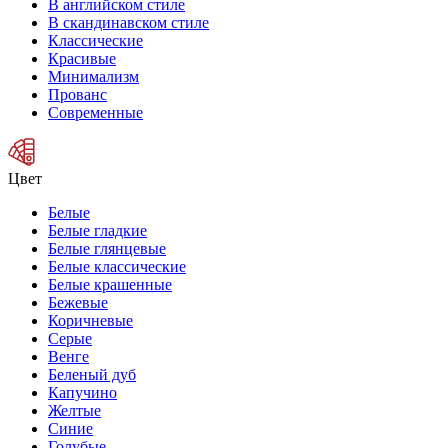
В английском стиле
В скандинавском стиле
Классические
Красивые
Минимализм
Прованс
Современные
Цвет
Белые
Белые гладкие
Белые глянцевые
Белые классические
Белые крашенные
Бежевые
Коричневые
Серые
Венге
Беленый дуб
Капучино
Желтые
Синие
Голубые