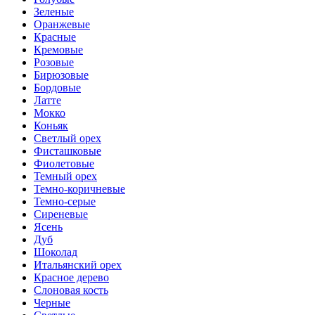
Зеленые
Оранжевые
Красные
Кремовые
Розовые
Бирюзовые
Бордовые
Латте
Мокко
Коньяк
Светлый орех
Фисташковые
Фиолетовые
Темный орех
Темно-коричневые
Темно-серые
Сиреневые
Ясень
Дуб
Шоколад
Итальянский орех
Красное дерево
Слоновая кость
Черные