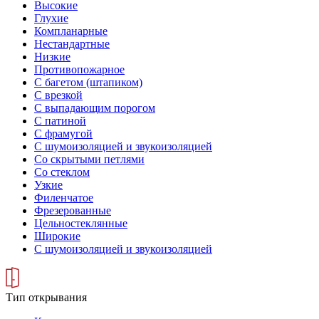
Высокие
Глухие
Компланарные
Нестандартные
Низкие
Противопожарное
С багетом (штапиком)
С врезкой
С выпадающим порогом
С патиной
С фрамугой
С шумоизоляцией и звукоизоляцией
Со скрытыми петлями
Со стеклом
Узкие
Филенчатое
Фрезерованные
Цельностеклянные
Широкие
С шумоизоляцией и звукоизоляцией
Тип открывания