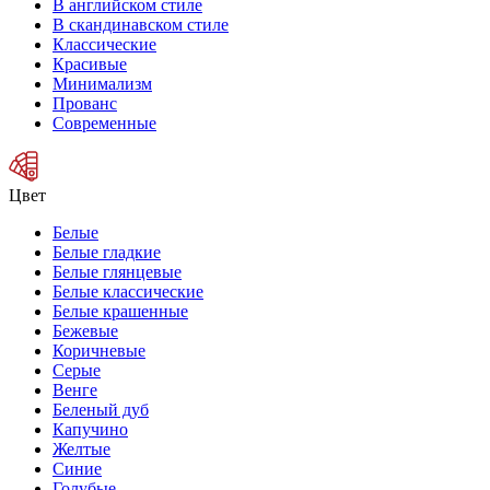
В английском стиле
В скандинавском стиле
Классические
Красивые
Минимализм
Прованс
Современные
Цвет
Белые
Белые гладкие
Белые глянцевые
Белые классические
Белые крашенные
Бежевые
Коричневые
Серые
Венге
Беленый дуб
Капучино
Желтые
Синие
Голубые