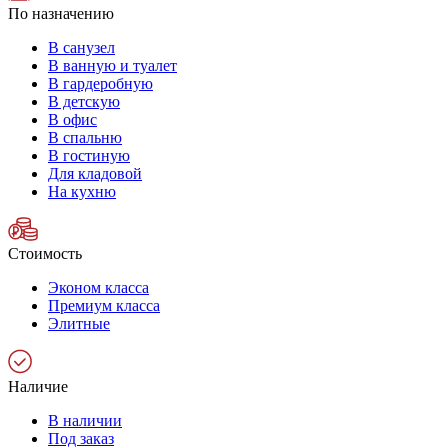
По назначению
В санузел
В ванную и туалет
В гардеробную
В детскую
В офис
В спальню
В гостиную
Для кладовой
На кухню
Стоимость
Эконом класса
Премиум класса
Элитные
Наличие
В наличии
Под заказ