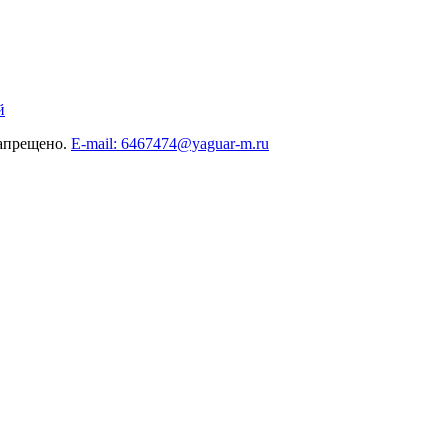
й
запрещено.
E-mail: 6467474@yaguar-m.ru