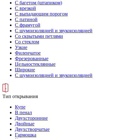
С багетом (штапиком)
С врезкой
С выпадающим порогом
С патиной
С фрамугой
С шумоизоляцией и звукоизоляцией
Со скрытыми петлями
Со стеклом
Узкие
Филенчатое
Фрезерованные
Цельностеклянные
Широкие
С шумоизоляцией и звукоизоляцией
Тип открывания
Купе
В пенал
Двухсторонние
Двойные
Двухстворчатые
Гармошка