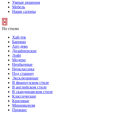
Умные решения
Мебель
Наши салоны
По стилю
Хай-тек
Барокко
Арт-деко
Дизайнерские
Лофт
Модерн
Необычные
Неоклассика
Под старину
Эксклюзивные
В французском стиле
В английском стиле
В скандинавском стиле
Классические
Красивые
Минимализм
Прованс