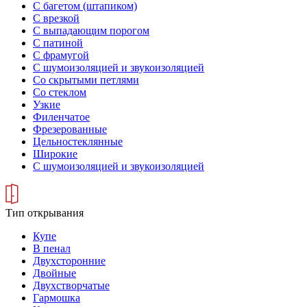
С багетом (штапиком)
С врезкой
С выпадающим порогом
С патиной
С фрамугой
С шумоизоляцией и звукоизоляцией
Со скрытыми петлями
Со стеклом
Узкие
Филенчатое
Фрезерованные
Цельностеклянные
Широкие
С шумоизоляцией и звукоизоляцией
Тип открывания
Купе
В пенал
Двухсторонние
Двойные
Двухстворчатые
Гармошка