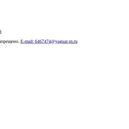
й
запрещено.
E-mail: 6467474@yaguar-m.ru