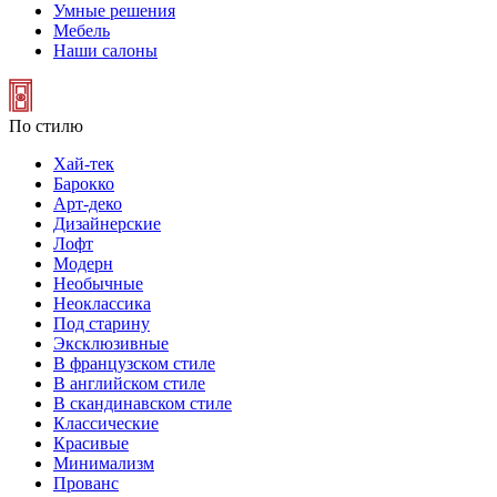
Умные решения
Мебель
Наши салоны
По стилю
Хай-тек
Барокко
Арт-деко
Дизайнерские
Лофт
Модерн
Необычные
Неоклассика
Под старину
Эксклюзивные
В французском стиле
В английском стиле
В скандинавском стиле
Классические
Красивые
Минимализм
Прованс