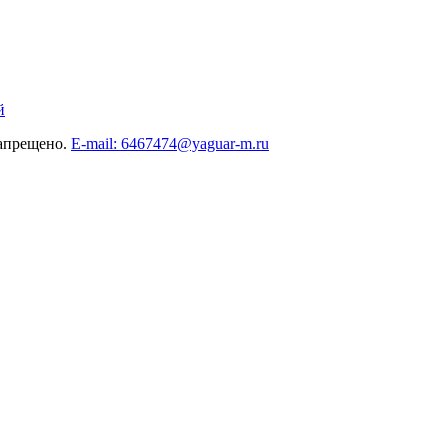
й
запрещено.
E-mail: 6467474@yaguar-m.ru