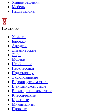
Умные решения
Мебель
Наши салоны
По стилю
Хай-тек
Барокко
Арт-деко
Дизайнерские
Лофт
Модерн
Необычные
Неоклассика
Под старину
Эксклюзивные
В французском стиле
В английском стиле
В скандинавском стиле
Классические
Красивые
Минимализм
Прованс