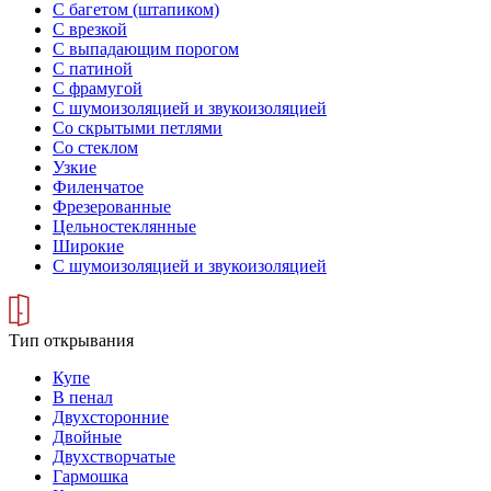
С багетом (штапиком)
С врезкой
С выпадающим порогом
С патиной
С фрамугой
С шумоизоляцией и звукоизоляцией
Со скрытыми петлями
Со стеклом
Узкие
Филенчатое
Фрезерованные
Цельностеклянные
Широкие
С шумоизоляцией и звукоизоляцией
Тип открывания
Купе
В пенал
Двухсторонние
Двойные
Двухстворчатые
Гармошка