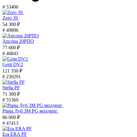
# 53406
Zero 39
54 300 ₽
# 49896
Ancona 20РПО
77 600 ₽
# 46841
Gent DV2
121 350 ₽
# 230291
Stella PF
71 300 ₽
# 55369
Piana Дуб 3M PG молдинг
86 000 ₽
# 47413
Era ERA PF