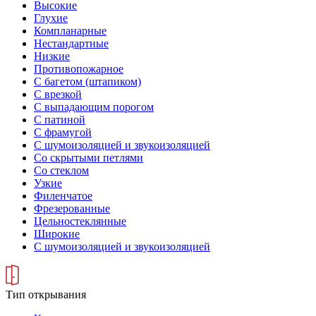
Высокие
Глухие
Компланарные
Нестандартные
Низкие
Противопожарное
С багетом (штапиком)
С врезкой
С выпадающим порогом
С патиной
С фрамугой
С шумоизоляцией и звукоизоляцией
Со скрытыми петлями
Со стеклом
Узкие
Филенчатое
Фрезерованные
Цельностеклянные
Широкие
С шумоизоляцией и звукоизоляцией
Тип открывания