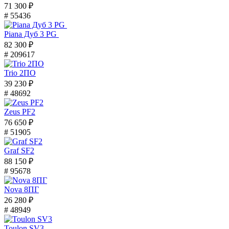
71 300 ₽
# 55436
Piana Дуб 3 PG
82 300 ₽
# 209617
Trio 2ПО
39 230 ₽
# 48692
Zeus PF2
76 650 ₽
# 51905
Graf SF2
88 150 ₽
# 95678
Nova 8ПГ
26 280 ₽
# 48949
Toulon SV3