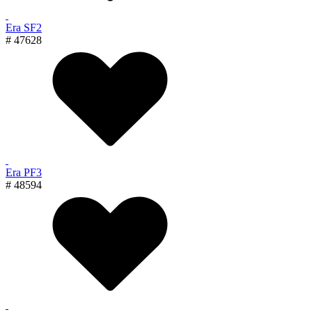
Era SF2
# 47628
Era PF3
# 48594