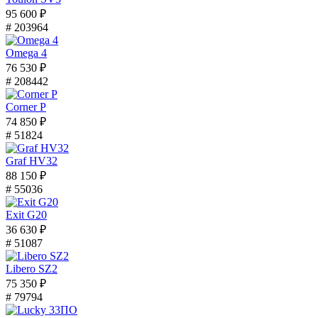
95 600 ₽
# 203964
Omega 4
76 530 ₽
# 208442
Corner P
74 850 ₽
# 51824
Graf HV32
88 150 ₽
# 55036
Exit G20
36 630 ₽
# 51087
Libero SZ2
75 350 ₽
# 79794