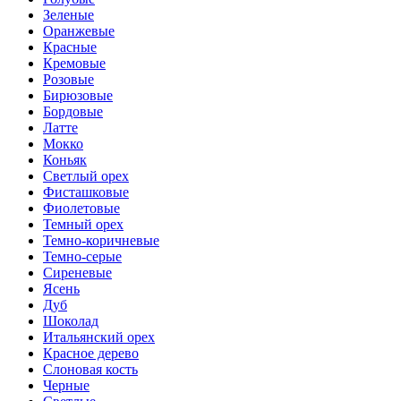
Зеленые
Оранжевые
Красные
Кремовые
Розовые
Бирюзовые
Бордовые
Латте
Мокко
Коньяк
Светлый орех
Фисташковые
Фиолетовые
Темный орех
Темно-коричневые
Темно-серые
Сиреневые
Ясень
Дуб
Шоколад
Итальянский орех
Красное дерево
Слоновая кость
Черные