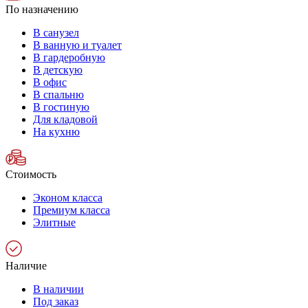
По назначению
В санузел
В ванную и туалет
В гардеробную
В детскую
В офис
В спальню
В гостиную
Для кладовой
На кухню
Стоимость
Эконом класса
Премиум класса
Элитные
Наличие
В наличии
Под заказ