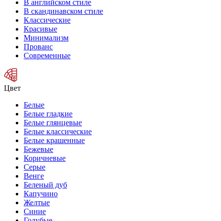
В английском стиле
В скандинавском стиле
Классические
Красивые
Минимализм
Прованс
Современные
Цвет
Белые
Белые гладкие
Белые глянцевые
Белые классические
Белые крашенные
Бежевые
Коричневые
Серые
Венге
Беленый дуб
Капучино
Желтые
Синие
Голубые