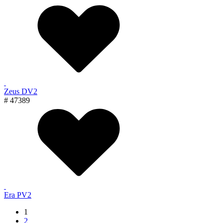
Zeus DV2
# 47389
Era PV2
1
2