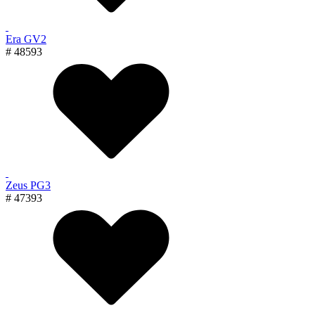
Era GV2
# 48593
Zeus PG3
# 47393