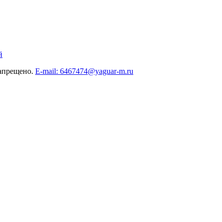
й
запрещено.
E-mail: 6467474@yaguar-m.ru