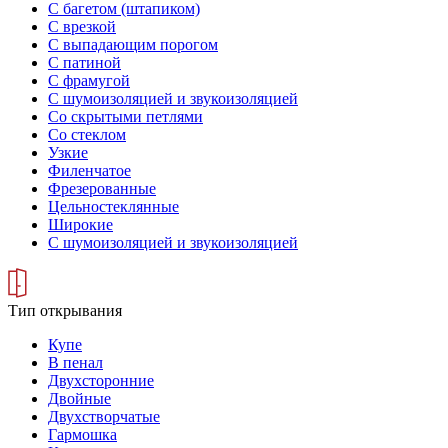
С багетом (штапиком)
С врезкой
С выпадающим порогом
С патиной
С фрамугой
С шумоизоляцией и звукоизоляцией
Со скрытыми петлями
Со стеклом
Узкие
Филенчатое
Фрезерованные
Цельностеклянные
Широкие
С шумоизоляцией и звукоизоляцией
Тип открывания
Купе
В пенал
Двухсторонние
Двойные
Двухстворчатые
Гармошка