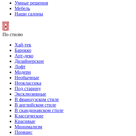
Умные решения
Мебель
Наши салоны
По стилю
Хай-тек
Барокко
Арт-деко
Дизайнерские
Лофт
Модерн
Необычные
Неоклассика
Под старину
Эксклюзивные
В французском стиле
В английском стиле
В скандинавском стиле
Классические
Красивые
Минимализм
Прованс