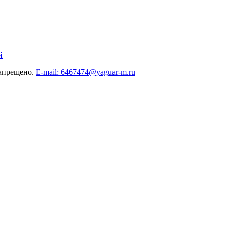
й
запрещено.
E-mail: 6467474@yaguar-m.ru