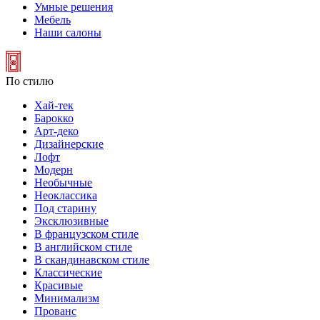
Умные решения
Мебель
Наши салоны
По стилю
Хай-тек
Барокко
Арт-деко
Дизайнерские
Лофт
Модерн
Необычные
Неоклассика
Под старину
Эксклюзивные
В французском стиле
В английском стиле
В скандинавском стиле
Классические
Красивые
Минимализм
Прованс