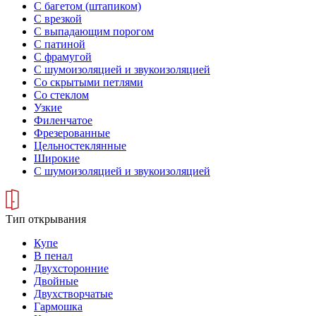
С багетом (штапиком)
С врезкой
С выпадающим порогом
С патиной
С фрамугой
С шумоизоляцией и звукоизоляцией
Со скрытыми петлями
Со стеклом
Узкие
Филенчатое
Фрезерованные
Цельностеклянные
Широкие
С шумоизоляцией и звукоизоляцией
Тип открывания
Купе
В пенал
Двухсторонние
Двойные
Двухстворчатые
Гармошка